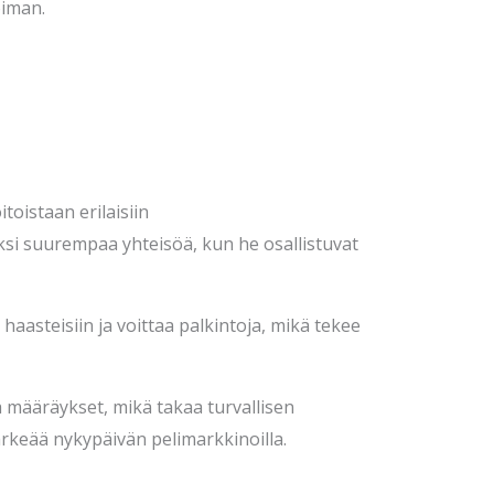
oiman.
toistaan erilaisiin
ksi suurempaa yhteisöä, kun he osallistuvat
n haasteisiin ja voittaa palkintoja, mikä tekee
 määräykset, mikä takaa turvallisen
tärkeää nykypäivän pelimarkkinoilla.