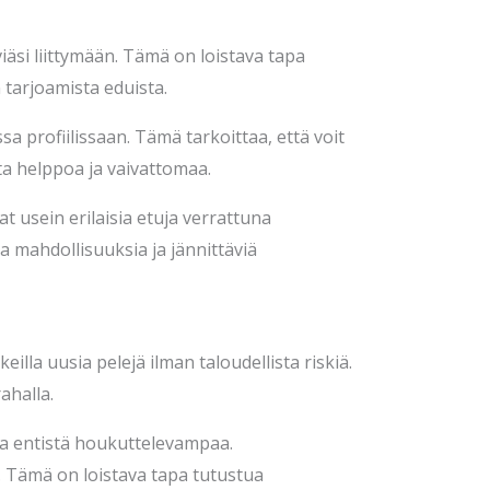
iäsi liittymään. Tämä on loistava tapa
 tarjoamista eduista.
 profiilissaan. Tämä tarkoittaa, että voit
ta helppoa ja vaivattomaa.
 usein erilaisia etuja verrattuna
 mahdollisuuksia ja jännittäviä
la uusia pelejä ilman taloudellista riskiä.
ahalla.
sta entistä houkuttelevampaa.
a. Tämä on loistava tapa tutustua