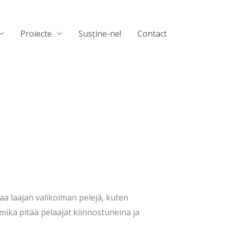
Proiecte
Susține-ne!
Contact
oaa laajan valikoiman pelejä, kuten
 mikä pitää pelaajat kiinnostuneina ja