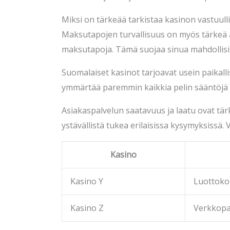
Miksi on tärkeää tarkistaa kasinon vastuul
Maksutapojen turvallisuus on myös tärkeä arv
maksutapoja. Tämä suojaa sinua mahdollisil
Suomalaiset kasinot tarjoavat usein paikalli
ymmärtää paremmin kaikkia pelin sääntöjä j
Asiakaspalvelun saatavuus ja laatu ovat tärk
ystävällistä tukea erilaisissa kysymyksissä. 
Kasino
Kasino Y
Luottoko
Kasino Z
Verkkopa