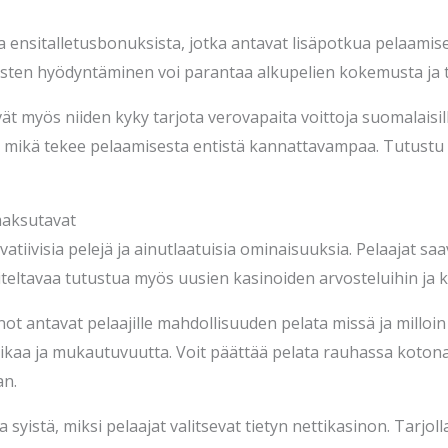
ta ensitalletusbonuksista, jotka antavat lisäpotkua pelaamis
jousten hyödyntäminen voi parantaa alkupelien kokemusta j
t myös niiden kyky tarjota verovapaita voittoja suomalaisille
ja, mikä tekee pelaamisesta entistä kannattavampaa. Tutustu 
maksutavat
atiivisia pelejä ja ainutlaatuisia ominaisuuksia. Pelaajat saa
ositeltavaa tutustua myös uusien kasinoiden arvosteluihin ja
asinot antavat pelaajille mahdollisuuden pelata missä ja mill
ikaa ja mukautuvuutta. Voit päättää pelata rauhassa kotona t
an.
 syistä, miksi pelaajat valitsevat tietyn nettikasinon. Tarjoll