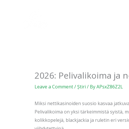
Skip
to
content
2026: Pelivalikoima ja 
Leave a Comment
/
Știri
/ By
APsxZ86Z2L
Miksi nettikasinoiden suosio kasvaa jatkuva
Pelivalikoima on yksi tärkeimmistä syistä, m
kolikkopelejä, blackjackia ja ruletin eri ver
viihdytettyinä.