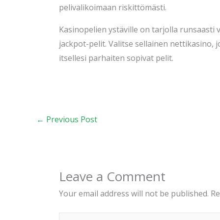
pelivalikoimaan riskittömästi.
Kasinopelien ystäville on tarjolla runsaasti
jackpot-pelit. Valitse sellainen nettikasino,
itsellesi parhaiten sopivat pelit.
←
Previous Post
Leave a Comment
Your email address will not be published.
Re
Type