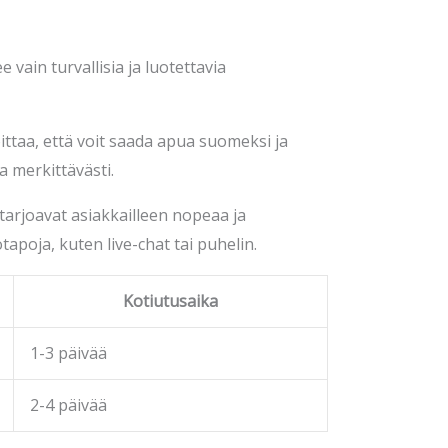
vain turvallisia ja luotettavia
ittaa, että voit saada apua suomeksi ja
 merkittävästi.
 tarjoavat asiakkailleen nopeaa ja
tapoja, kuten live-chat tai puhelin.
Kotiutusaika
1-3 päivää
2-4 päivää