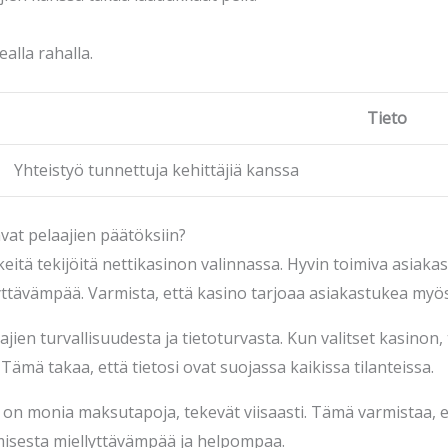
alla rahalla.
Tieto
Yhteistyö tunnettuja kehittäjiä kanssa
avat pelaajien päätöksiin?
eitä tekijöitä nettikasinon valinnassa. Hyvin toimiva asiaka
yttävämpää. Varmista, että kasino tarjoaa asiakastukea myö
ajien turvallisuudesta ja tietoturvasta. Kun valitset kasinon,
Tämä takaa, että tietosi ovat suojassa kaikissa tilanteissa.
a on monia maksutapoja, tekevät viisaasti. Tämä varmistaa, et
misesta miellyttävämpää ja helpompaa.