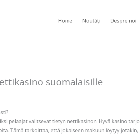
Home
Noutăți
Despre noi
nettikasino suomalaisille
sti?
iksi pelaajat valitsevat tietyn nettikasinon. Hyvä kasino tarj
sioita. Tämä tarkoittaa, että jokaiseen makuun löytyy jotakin,