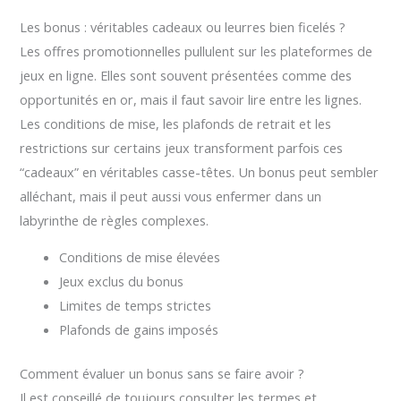
Les bonus : véritables cadeaux ou leurres bien ficelés ?
Les offres promotionnelles pullulent sur les plateformes de
jeux en ligne. Elles sont souvent présentées comme des
opportunités en or, mais il faut savoir lire entre les lignes.
Les conditions de mise, les plafonds de retrait et les
restrictions sur certains jeux transforment parfois ces
“cadeaux” en véritables casse-têtes. Un bonus peut sembler
alléchant, mais il peut aussi vous enfermer dans un
labyrinthe de règles complexes.
Conditions de mise élevées
Jeux exclus du bonus
Limites de temps strictes
Plafonds de gains imposés
Comment évaluer un bonus sans se faire avoir ?
Il est conseillé de toujours consulter les termes et