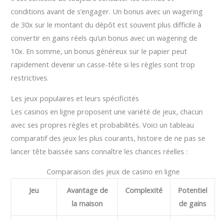
conditions avant de s’engager. Un bonus avec un wagering
de 30x sur le montant du dépôt est souvent plus difficile à
convertir en gains réels qu’un bonus avec un wagering de
10x. En somme, un bonus généreux sur le papier peut
rapidement devenir un casse-tête si les règles sont trop
restrictives.
Les jeux populaires et leurs spécificités
Les casinos en ligne proposent une variété de jeux, chacun
avec ses propres règles et probabilités. Voici un tableau
comparatif des jeux les plus courants, histoire de ne pas se
lancer tête baissée sans connaître les chances réelles :
Comparaison des jeux de casino en ligne
Jeu
Avantage de
Complexité
Potentiel
la maison
de gains