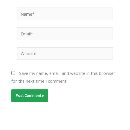
Name*
Email*
Website
Save my name, email, and website in this browser
for the next time I comment.