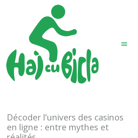
Skip
Main
to
Men
content
Décoder l’univers des casinos
en ligne : entre mythes et
réalités