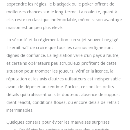
apprendre les règles, le blackjack ou le poker offrent de
meilleures chances sur le long terme. La roulette, quant à
elle, reste un classique indémodable, même si son avantage
maison est un peu plus élevé.
La sécurité et la réglementation : un sujet souvent négligé
Il serait naïf de croire que tous les casinos en ligne sont
dignes de confiance. La législation varie d’un pays à l’autre,
et certains opérateurs peu scrupuleux profitent de cette
situation pour tromper les joueurs. Vérifier la licence, la
réputation et les avis d’autres utilisateurs est indispensable
avant de déposer un centime. Parfois, ce sont les petits
détails qui trahissent un site douteux : absence de support
client réactif, conditions floues, ou encore délais de retrait
interminables.
Quelques conseils pour éviter les mauvaises surprises
Privilégier les casinos agréés par des autorités