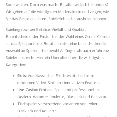
Sportwetten. Doch was macht Betalice wirklich besonders?
Wir gehen auf die wichtigsten Merkmale ein und zeigen, wie
Sie das Beste aus Ihrem Spielerlebnis herausholen können.
Spielangebot bei Betalice: Vielfalt und Qualität
Ein entscheidender Faktor bei der Wahl eines Online-Casinos
ist das Spielportfolio. Betalice bietet eine beeindruckende
Auswahl an Spielen, die sowohl Anfänger als auch erfahrene
Spieler anspricht. Hier ein Überblick über die wichtigsten
Kategorien:
Slots:
Von klassischen Früchteslots bis hin zu
modernen Video-Slots mit innovativen Features.
Live-Casino:
Echtzeit-Spiele mit professionellen
Dealern, darunter Roulette, Blackjack und Baccarat.
Tischspiele:
Verschiedene Varianten von Poker,
Blackjack und Roulette.