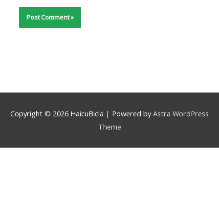
Copyright © 2026
HaicuBicla
| Powered by
Astra WordPress
Theme