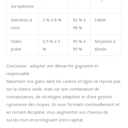
européenne
Machines à
2 % à 8 %
92 % à
Faible
sous
98 %
Vidéo
0,5 % à 5
95 % à
Moyenne à
poker
%
99 %
élevée
Conclusion : adopter une démarche gagnante et
responsable
Maximiser vos gains dans les casinos en ligne ne repose pas
sur la chance seule, mais sur une combinaison de
connaissances, de stratégies adaptées et d’une gestion
rigoureuse des risques. En vous formant continuellement et
en restant discipliné, vous augmentez vos chances de
succès tout en protégeant votre capital.