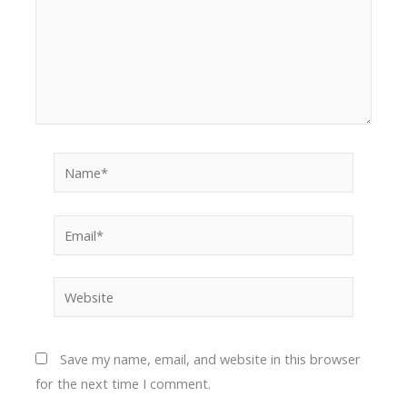
Name*
Email*
Website
Save my name, email, and website in this browser
for the next time I comment.