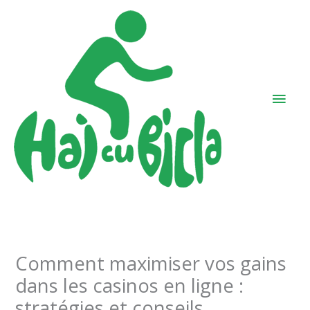
Skip
Main
to
Men
content
Comment maximiser vos gains
dans les casinos en ligne :
stratégies et conseils