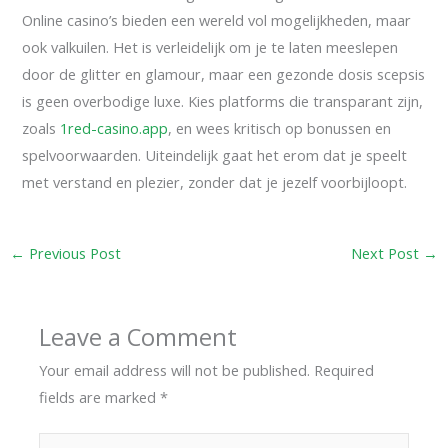
Online casino’s bieden een wereld vol mogelijkheden, maar
ook valkuilen. Het is verleidelijk om je te laten meeslepen
door de glitter en glamour, maar een gezonde dosis scepsis
is geen overbodige luxe. Kies platforms die transparant zijn,
zoals
1red-casino.app
, en wees kritisch op bonussen en
spelvoorwaarden. Uiteindelijk gaat het erom dat je speelt
met verstand en plezier, zonder dat je jezelf voorbijloopt.
←
Previous Post
Next Post
→
Leave a Comment
Your email address will not be published.
Required
fields are marked
*
Type