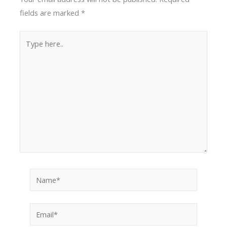
fields are marked
*
Type
here..
Name*
Email*