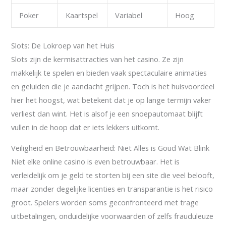
Poker
Kaartspel
Variabel
Hoog
Slots: De Lokroep van het Huis
Slots zijn de kermisattracties van het casino. Ze zijn
makkelijk te spelen en bieden vaak spectaculaire animaties
en geluiden die je aandacht grijpen. Toch is het huisvoordeel
hier het hoogst, wat betekent dat je op lange termijn vaker
verliest dan wint. Het is alsof je een snoepautomaat blijft
vullen in de hoop dat er iets lekkers uitkomt.
Veiligheid en Betrouwbaarheid: Niet Alles is Goud Wat Blink
Niet elke online casino is even betrouwbaar. Het is
verleidelijk om je geld te storten bij een site die veel belooft,
maar zonder degelijke licenties en transparantie is het risico
groot. Spelers worden soms geconfronteerd met trage
uitbetalingen, onduidelijke voorwaarden of zelfs frauduleuze