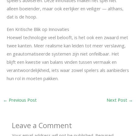
spelers adviseren. Deze innovaties maken het spel niet
alleen boeiender, maar ook eerlijker en veiliger — althans,
dat is de hoop.
Een Kritische Blik op Innovaties
Hoewel technologie veel belooft, is het ook een zwaard met
twee kanten. Meer realisme kan leiden tot meer verslaving,
en geautomatiseerde systemen zijn niet onfeilbaar. Het
blijft een kwestie van balans vinden tussen vermaak en
verantwoordelijkheid, iets waar zowel spelers als aanbieders
hun rol in moeten pakken.
←
Previous Post
Next Post
→
Leave a Comment
Your email address will not be published.
Required