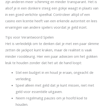
zijn anderen meer schimmig en minder transparant. Het is
alsof je in een donkere steeg een gokje waagt in plaats van
in een goed verlichte speelhal. Controleer altijd of een
casino een licentie heeft van een erkende autoriteit en lees
ervaringen van andere spelers voordat je geld inzet.
Tips voor Verantwoord Spelen
Het is verleidelijk om te denken dat je met een paar slimme
zetten de jackpot kunt kraken, maar de realiteit is vaak
minder rooskleurig. Hier een paar adviezen om het gokken
leuk te houden zonder dat het uit de hand loopt:
Stel een budget in en houd je eraan, ongeacht de
verleiding.
Speel alleen met geld dat je kunt missen, niet met
geld voor essentiële uitgaven.
Neem regelmatig pauzes om je hoofd koel te
houden.