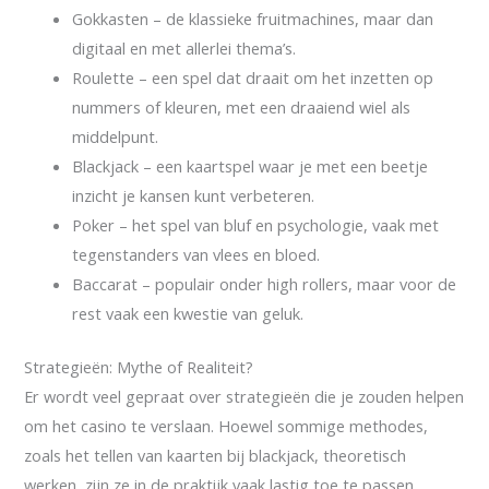
Gokkasten – de klassieke fruitmachines, maar dan
digitaal en met allerlei thema’s.
Roulette – een spel dat draait om het inzetten op
nummers of kleuren, met een draaiend wiel als
middelpunt.
Blackjack – een kaartspel waar je met een beetje
inzicht je kansen kunt verbeteren.
Poker – het spel van bluf en psychologie, vaak met
tegenstanders van vlees en bloed.
Baccarat – populair onder high rollers, maar voor de
rest vaak een kwestie van geluk.
Strategieën: Mythe of Realiteit?
Er wordt veel gepraat over strategieën die je zouden helpen
om het casino te verslaan. Hoewel sommige methodes,
zoals het tellen van kaarten bij blackjack, theoretisch
werken, zijn ze in de praktijk vaak lastig toe te passen.