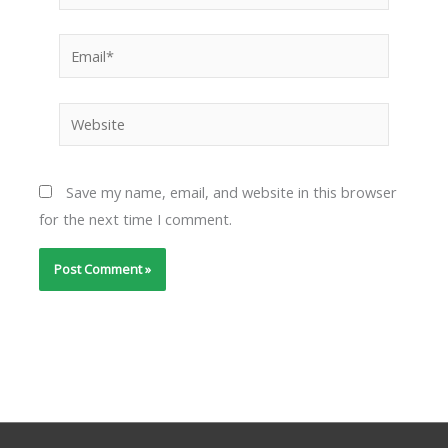
Email*
Website
Save my name, email, and website in this browser
for the next time I comment.