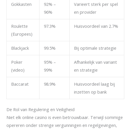
Gokkasten
92% –
Varieert sterk per spel
96%
en provider
Roulette
97.3%
Huisvoordeel van 2.7%
(Europees)
Blackjack
99.5%
Bij optimale strategie
Poker
95% –
Afhankelijk van variant
(video)
99%
en strategie
Baccarat
98.9%
Huisvoordeel laag bij
inzetten op bank
De Rol van Regulering en Veiligheid
Niet elk online casino is even betrouwbaar. Terwijl sommige
opereren onder strenge vergunningen en regelgevingen,