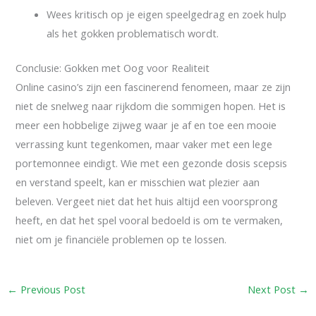
Wees kritisch op je eigen speelgedrag en zoek hulp
als het gokken problematisch wordt.
Conclusie: Gokken met Oog voor Realiteit
Online casino’s zijn een fascinerend fenomeen, maar ze zijn
niet de snelweg naar rijkdom die sommigen hopen. Het is
meer een hobbelige zijweg waar je af en toe een mooie
verrassing kunt tegenkomen, maar vaker met een lege
portemonnee eindigt. Wie met een gezonde dosis scepsis
en verstand speelt, kan er misschien wat plezier aan
beleven. Vergeet niet dat het huis altijd een voorsprong
heeft, en dat het spel vooral bedoeld is om te vermaken,
niet om je financiële problemen op te lossen.
←
Previous Post
Next Post
→