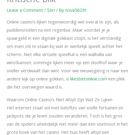
Leave a Comment
/
Știri
/ By
nova56291
Online casino’s lijken tegenwoordig wel overal te zijn, als
paddenstoelen na een regenbui. Maar voordat je je
spaargeld in een digitale gokkast stopt, is het verstandig
om even stil te staan bij wat er werkelijk speelt achter het
scherm. Niet elke virtuele speelhal is een walhalla van
winstkansen; sommige lijken meer op een doolhof waar je
sneller verdwaalt dan wint. Voor wie nieuwsgierig is naar een
andere kijk op online gokken, is
likesbetonline.com
een plek
die het overwegen waard is.
Waarom Online Casino’s Niet Altijd Zijn Wat Ze Lijken
Het internet staat vol met beloftes van snelle fortuinen en
jackpots die je leven zouden veranderen. Toch is het gros
van de spelers uiteindelijk niet meer dan een voetnoot in het
grote boek van het casino. Het huis heeft altijd een