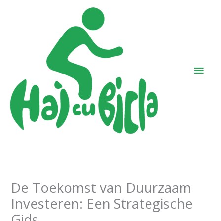
Skip
Main
to
Men
content
De Toekomst van Duurzaam
Investeren: Een Strategische
Gids