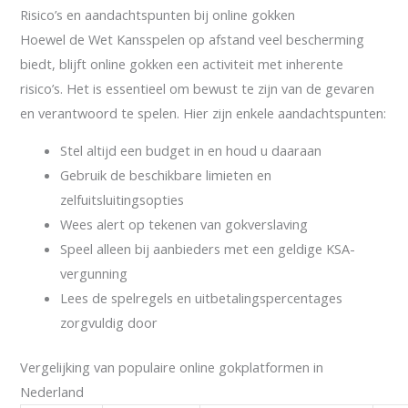
Risico’s en aandachtspunten bij online gokken
Hoewel de Wet Kansspelen op afstand veel bescherming
biedt, blijft online gokken een activiteit met inherente
risico’s. Het is essentieel om bewust te zijn van de gevaren
en verantwoord te spelen. Hier zijn enkele aandachtspunten:
Stel altijd een budget in en houd u daaraan
Gebruik de beschikbare limieten en
zelfuitsluitingsopties
Wees alert op tekenen van gokverslaving
Speel alleen bij aanbieders met een geldige KSA-
vergunning
Lees de spelregels en uitbetalingspercentages
zorgvuldig door
Vergelijking van populaire online gokplatformen in
Nederland