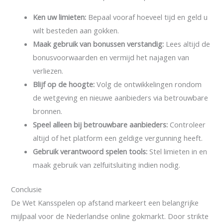
Ken uw limieten:
Bepaal vooraf hoeveel tijd en geld u
wilt besteden aan gokken.
Maak gebruik van bonussen verstandig:
Lees altijd de
bonusvoorwaarden en vermijd het najagen van
verliezen.
Blijf op de hoogte:
Volg de ontwikkelingen rondom
de wetgeving en nieuwe aanbieders via betrouwbare
bronnen.
Speel alleen bij betrouwbare aanbieders:
Controleer
altijd of het platform een geldige vergunning heeft.
Gebruik verantwoord spelen tools:
Stel limieten in en
maak gebruik van zelfuitsluiting indien nodig.
Conclusie
De Wet Kansspelen op afstand markeert een belangrijke
mijlpaal voor de Nederlandse online gokmarkt. Door strikte