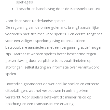
spelregels
Toezicht en handhaving door de Kansspelautoriteit
Voordelen voor Nederlandse spelers
De regulering van de online gokmarkt brengt aanzienlijke
voordelen met zich mee voor spelers. Ten eerste zorgt het
voor een veiligere speelomgeving doordat alleen
betrouwbare aanbieders met een vergunning actief mogen
zijn. Daarnaast worden spelers beter beschermd tegen
gokverslaving door verplichte tools zoals limieten op
stortingen, zelfuitsluiting en informatie over verantwoord
spelen.
Bovendien garandeert de wet eerlijke spellen en correcte
uitbetalingen, wat het vertrouwen in online gokken
versterkt. Voor spelers betekent dit minder risico op
oplichting en een transparantere ervaring.