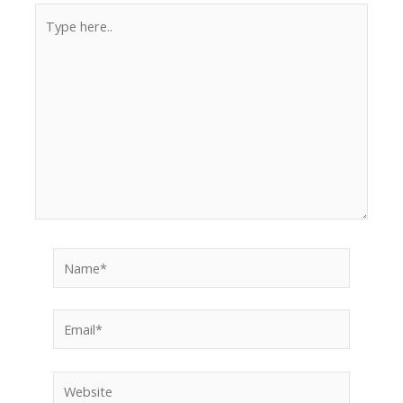
Type
here..
Name*
Email*
Website