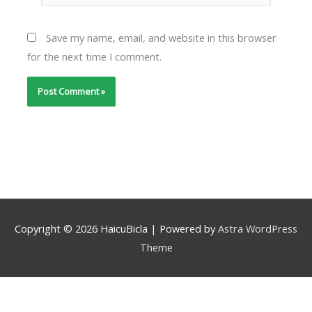
Save my name, email, and website in this browser
for the next time I comment.
Copyright © 2026
HaicuBicla
| Powered by
Astra WordPress
Theme