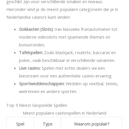
geschikt zijn voor verschillende smaken en niveaus.
Hieronder vind je de meest populaire categorieën die je in
Nederlandse casino’s kunt vinden:
Gokkasten (Slots):
Van klassieke fruitautomaten tot
moderne videoslots met spannende thema’s en
bonusrondes.
Tafelspellen:
Zoals blackjack, roulette, baccarat en
poker, vaak beschikbaar in verschillende varianten.
Live casino:
Spelen met echte dealers via een
livestream voor een authentieke casino-ervaring.
Sportweddenschappen:
Wedden op voetbal, tennis,
wielrennen en andere sporten.
Top 5 Meest Gespeelde Spellen
Meest populaire casinospellen in Nederland
Spel
Type
Waarom populair?