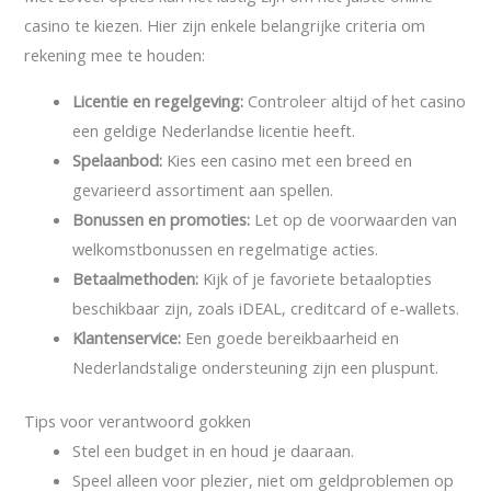
casino te kiezen. Hier zijn enkele belangrijke criteria om
rekening mee te houden:
Licentie en regelgeving:
Controleer altijd of het casino
een geldige Nederlandse licentie heeft.
Spelaanbod:
Kies een casino met een breed en
gevarieerd assortiment aan spellen.
Bonussen en promoties:
Let op de voorwaarden van
welkomstbonussen en regelmatige acties.
Betaalmethoden:
Kijk of je favoriete betaalopties
beschikbaar zijn, zoals iDEAL, creditcard of e-wallets.
Klantenservice:
Een goede bereikbaarheid en
Nederlandstalige ondersteuning zijn een pluspunt.
Tips voor verantwoord gokken
Stel een budget in en houd je daaraan.
Speel alleen voor plezier, niet om geldproblemen op