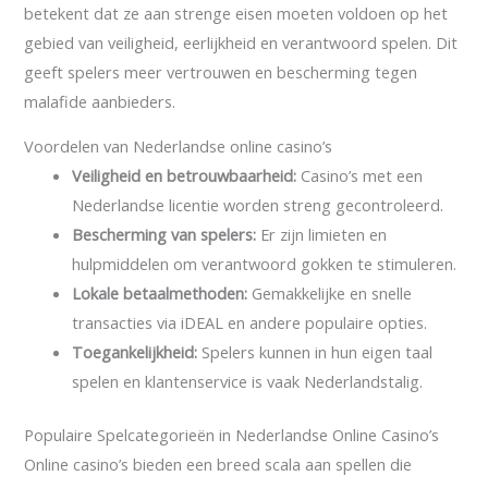
betekent dat ze aan strenge eisen moeten voldoen op het
gebied van veiligheid, eerlijkheid en verantwoord spelen. Dit
geeft spelers meer vertrouwen en bescherming tegen
malafide aanbieders.
Voordelen van Nederlandse online casino’s
Veiligheid en betrouwbaarheid:
Casino’s met een
Nederlandse licentie worden streng gecontroleerd.
Bescherming van spelers:
Er zijn limieten en
hulpmiddelen om verantwoord gokken te stimuleren.
Lokale betaalmethoden:
Gemakkelijke en snelle
transacties via iDEAL en andere populaire opties.
Toegankelijkheid:
Spelers kunnen in hun eigen taal
spelen en klantenservice is vaak Nederlandstalig.
Populaire Spelcategorieën in Nederlandse Online Casino’s
Online casino’s bieden een breed scala aan spellen die