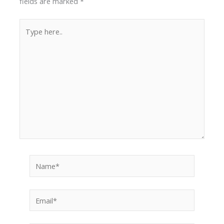
fields are marked
*
Type
here..
Name*
Email*