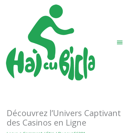
Skip
Main
to
Men
content
Découvrez l’Univers Captivant
des Casinos en Ligne