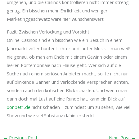
umgehen, und die Casinos kontrollieren nicht immer streng
genug. Ein bisschen mehr Ehrlichkeit und weniger
Marketinggeschwätz wäre hier wünschenswert.
Fazit: Zwischen Verlockung und Vorsicht
Online-Casinos sind ein bisschen wie ein Besuch in einem
Jahrmarkt voller bunter Lichter und lauter Musik – man weiß
nie genau, ob man am Ende mit einem Gewinn oder einem
leeren Portemonnaie nach Hause geht. Wer sich auf die
Suche nach einem seriösen Anbieter macht, sollte nicht nur
auf blinkende Banner und verlockende Versprechen achten,
sondern auch den kritischen Blick schärfen. Und wenn man
dann doch mal Lust auf eine Runde hat, kann ein Blick auf
xonbet1.de
nicht schaden – zumindest um zu sehen, wie viel
Show und wie viel Substanz dahintersteckt.
←
Previous Post
Next Post
→