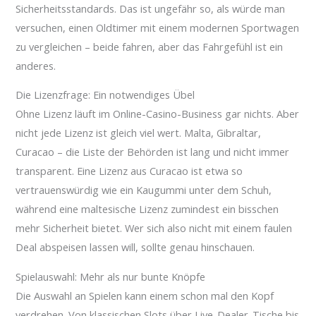
Sicherheitsstandards. Das ist ungefähr so, als würde man
versuchen, einen Oldtimer mit einem modernen Sportwagen
zu vergleichen – beide fahren, aber das Fahrgefühl ist ein
anderes.
Die Lizenzfrage: Ein notwendiges Übel
Ohne Lizenz läuft im Online-Casino-Business gar nichts. Aber
nicht jede Lizenz ist gleich viel wert. Malta, Gibraltar,
Curacao – die Liste der Behörden ist lang und nicht immer
transparent. Eine Lizenz aus Curacao ist etwa so
vertrauenswürdig wie ein Kaugummi unter dem Schuh,
während eine maltesische Lizenz zumindest ein bisschen
mehr Sicherheit bietet. Wer sich also nicht mit einem faulen
Deal abspeisen lassen will, sollte genau hinschauen.
Spielauswahl: Mehr als nur bunte Knöpfe
Die Auswahl an Spielen kann einem schon mal den Kopf
verdrehen. Von klassischen Slots über Live-Dealer-Tische bis