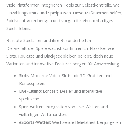
Viele Plattformen integrieren Tools zur Selbstkontrolle, wie
Einzahlungslimits und Spielpausen. Diese Maßnahmen helfen,
Spielsucht vorzubeugen und sorgen für ein nachhaltiges
Spielerlebnis.
Beliebte Spielarten und ihre Besonderheiten
Die Vielfalt der Spiele wächst kontinuierlich. Klassiker wie
Slots, Roulette und Blackjack bleiben beliebt, doch neue
Varianten und innovative Features sorgen für Abwechslung.
Slots:
Moderne Video-Slots mit 3D-Grafiken und
Bonusspielen.
Live-Casino:
Echtzeit-Dealer und interaktive
Spieltische.
Sportwetten:
Integration von Live-Wetten und
vielfältigen Wettmärkten.
eSports-Wetten:
Wachsende Beliebtheit bei jüngeren