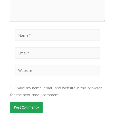
Name*
Email*
Website
Save my name, email, and website in this browser
for the next time I comment.