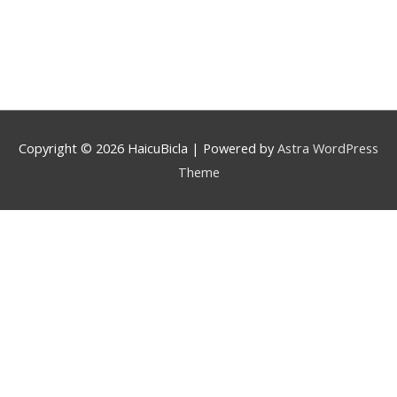
Copyright © 2026
HaicuBicla
| Powered by
Astra WordPress
Theme