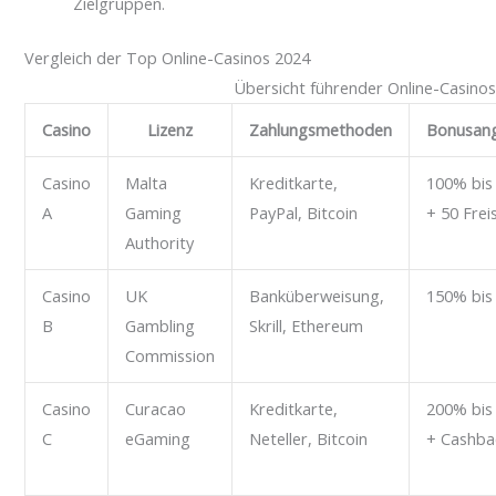
Zielgruppen.
Vergleich der Top Online-Casinos 2024
Übersicht führender Online-Casino
Casino
Lizenz
Zahlungsmethoden
Bonusan
Casino
Malta
Kreditkarte,
100% bis
A
Gaming
PayPal, Bitcoin
+ 50 Frei
Authority
Casino
UK
Banküberweisung,
150% bis
B
Gambling
Skrill, Ethereum
Commission
Casino
Curacao
Kreditkarte,
200% bis
C
eGaming
Neteller, Bitcoin
+ Cashba