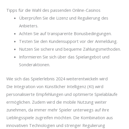
Tipps für die Wahl des passenden Online-Casinos
Überprüfen Sie die Lizenz und Regulierung des
Anbieters.
Achten Sie auf transparente Bonusbedingungen.
Testen Sie den Kundensupport vor der Anmeldung.
Nutzen Sie sichere und bequeme Zahlungsmethoden.
Informieren Sie sich über das Spielangebot und
Sonderaktionen.
Wie sich das Spielerlebnis 2024 weiterentwickeln wird
Die Integration von Künstlicher Intelligenz (KI) wird
personalisierte Empfehlungen und optimierte Spielabläufe
ermöglichen. Zudem wird die mobile Nutzung weiter
zunehmen, da immer mehr Spieler unterwegs auf ihre
Lieblingsspiele zugreifen möchten. Die Kombination aus
innovativen Technologien und strenger Regulierung