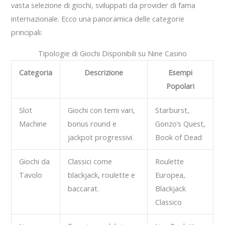
vasta selezione di giochi, sviluppati da provider di fama
internazionale. Ecco una panoramica delle categorie
principali:
Tipologie di Giochi Disponibili su Nine Casino
Categoria
Descrizione
Esempi
Popolari
Slot
Giochi con temi vari,
Starburst,
Machine
bonus round e
Gonzo’s Quest,
jackpot progressivi.
Book of Dead
Giochi da
Classici come
Roulette
Tavolo
blackjack, roulette e
Europea,
baccarat.
Blackjack
Classico