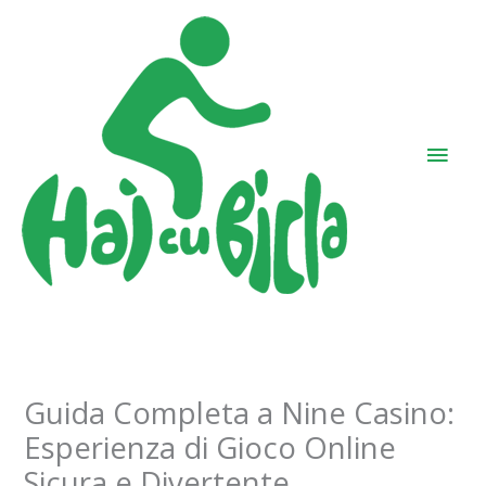
Skip
Main
to
Men
content
Guida Completa a Nine Casino:
Esperienza di Gioco Online
Sicura e Divertente