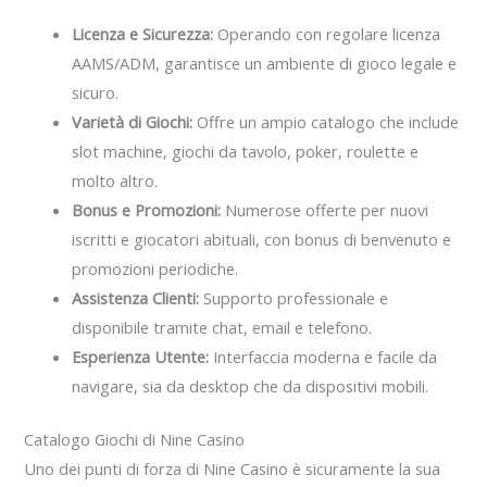
Licenza e Sicurezza:
Operando con regolare licenza
AAMS/ADM, garantisce un ambiente di gioco legale e
sicuro.
Varietà di Giochi:
Offre un ampio catalogo che include
slot machine, giochi da tavolo, poker, roulette e
molto altro.
Bonus e Promozioni:
Numerose offerte per nuovi
iscritti e giocatori abituali, con bonus di benvenuto e
promozioni periodiche.
Assistenza Clienti:
Supporto professionale e
disponibile tramite chat, email e telefono.
Esperienza Utente:
Interfaccia moderna e facile da
navigare, sia da desktop che da dispositivi mobili.
Catalogo Giochi di Nine Casino
Uno dei punti di forza di Nine Casino è sicuramente la sua