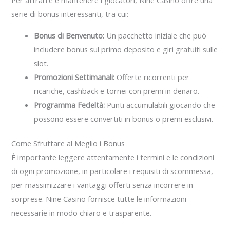
Per attrarre e mantenere i giocatori, Nine Casino offre una
serie di bonus interessanti, tra cui:
Bonus di Benvenuto:
Un pacchetto iniziale che può
includere bonus sul primo deposito e giri gratuiti sulle
slot.
Promozioni Settimanali:
Offerte ricorrenti per
ricariche, cashback e tornei con premi in denaro.
Programma Fedeltà:
Punti accumulabili giocando che
possono essere convertiti in bonus o premi esclusivi.
Come Sfruttare al Meglio i Bonus
È importante leggere attentamente i termini e le condizioni
di ogni promozione, in particolare i requisiti di scommessa,
per massimizzare i vantaggi offerti senza incorrere in
sorprese. Nine Casino fornisce tutte le informazioni
necessarie in modo chiaro e trasparente.