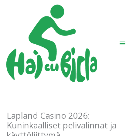
Skip
Main
to
Men
content
Lapland Casino 2026:
Kuninkaalliset pelivalinnat ja
käyttöliittymä