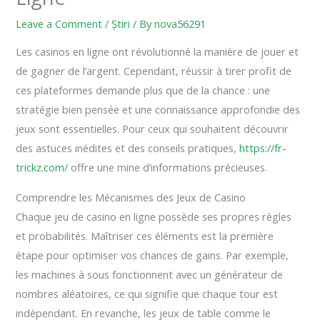
Leave a Comment
/
Știri
/ By
nova56291
Les casinos en ligne ont révolutionné la manière de jouer et
de gagner de l’argent. Cependant, réussir à tirer profit de
ces plateformes demande plus que de la chance : une
stratégie bien pensée et une connaissance approfondie des
jeux sont essentielles. Pour ceux qui souhaitent découvrir
des astuces inédites et des conseils pratiques,
https://fr-
trickz.com/
offre une mine d’informations précieuses.
Comprendre les Mécanismes des Jeux de Casino
Chaque jeu de casino en ligne possède ses propres règles
et probabilités. Maîtriser ces éléments est la première
étape pour optimiser vos chances de gains. Par exemple,
les machines à sous fonctionnent avec un générateur de
nombres aléatoires, ce qui signifie que chaque tour est
indépendant. En revanche, les jeux de table comme le