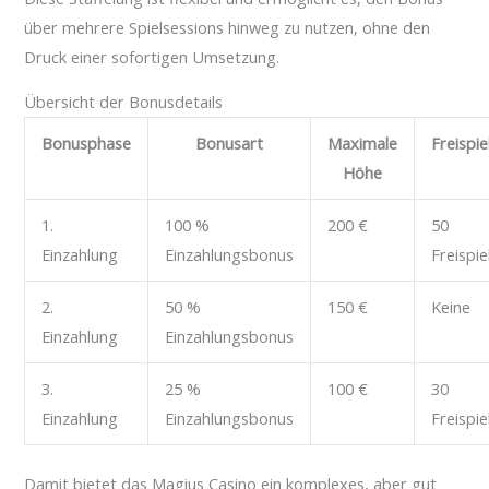
über mehrere Spielsessions hinweg zu nutzen, ohne den
Druck einer sofortigen Umsetzung.
Übersicht der Bonusdetails
Bonusphase
Bonusart
Maximale
Freispie
Höhe
1.
100 %
200 €
50
Einzahlung
Einzahlungsbonus
Freispie
2.
50 %
150 €
Keine
Einzahlung
Einzahlungsbonus
3.
25 %
100 €
30
Einzahlung
Einzahlungsbonus
Freispie
Damit bietet das Magius Casino ein komplexes, aber gut