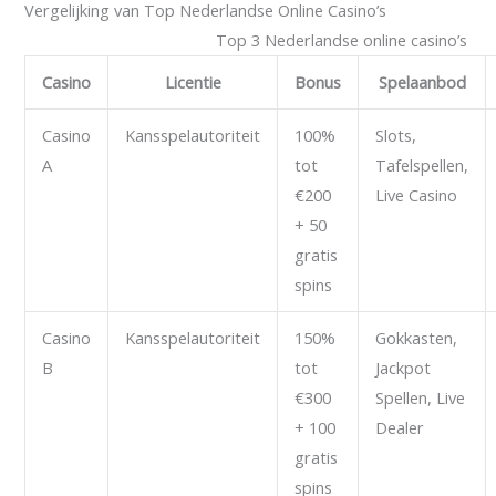
Vergelijking van Top Nederlandse Online Casino’s
Top 3 Nederlandse online casino’s
Casino
Licentie
Bonus
Spelaanbod
Casino
Kansspelautoriteit
100%
Slots,
A
tot
Tafelspellen,
€200
Live Casino
+ 50
gratis
spins
Casino
Kansspelautoriteit
150%
Gokkasten,
B
tot
Jackpot
€300
Spellen, Live
+ 100
Dealer
gratis
spins