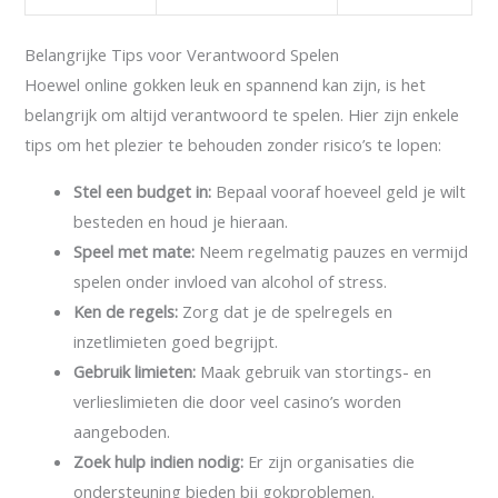
Belangrijke Tips voor Verantwoord Spelen
Hoewel online gokken leuk en spannend kan zijn, is het
belangrijk om altijd verantwoord te spelen. Hier zijn enkele
tips om het plezier te behouden zonder risico’s te lopen:
Stel een budget in:
Bepaal vooraf hoeveel geld je wilt
besteden en houd je hieraan.
Speel met mate:
Neem regelmatig pauzes en vermijd
spelen onder invloed van alcohol of stress.
Ken de regels:
Zorg dat je de spelregels en
inzetlimieten goed begrijpt.
Gebruik limieten:
Maak gebruik van stortings- en
verlieslimieten die door veel casino’s worden
aangeboden.
Zoek hulp indien nodig:
Er zijn organisaties die
ondersteuning bieden bij gokproblemen.