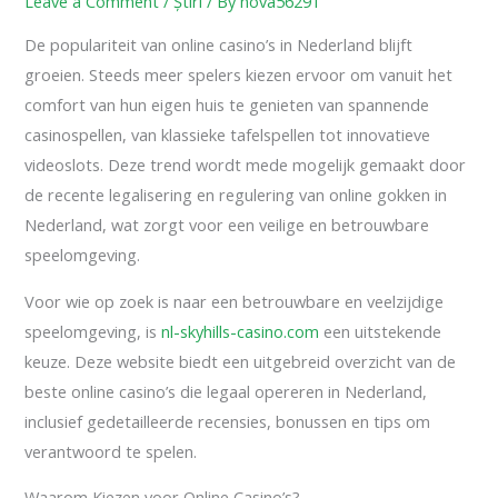
Leave a Comment
/
Știri
/ By
nova56291
De populariteit van online casino’s in Nederland blijft
groeien. Steeds meer spelers kiezen ervoor om vanuit het
comfort van hun eigen huis te genieten van spannende
casinospellen, van klassieke tafelspellen tot innovatieve
videoslots. Deze trend wordt mede mogelijk gemaakt door
de recente legalisering en regulering van online gokken in
Nederland, wat zorgt voor een veilige en betrouwbare
speelomgeving.
Voor wie op zoek is naar een betrouwbare en veelzijdige
speelomgeving, is
nl-skyhills-casino.com
een uitstekende
keuze. Deze website biedt een uitgebreid overzicht van de
beste online casino’s die legaal opereren in Nederland,
inclusief gedetailleerde recensies, bonussen en tips om
verantwoord te spelen.
Waarom Kiezen voor Online Casino’s?