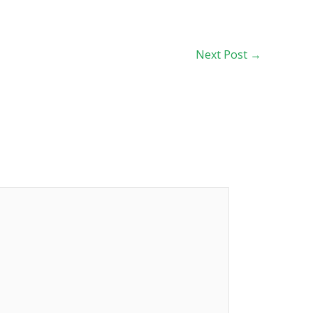
Next Post
→