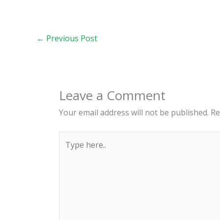
←
Previous Post
Leave a Comment
Your email address will not be published.
Re
Type
here..