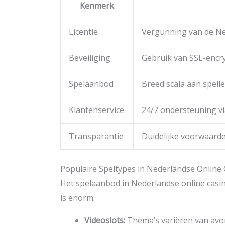
Kenmerk
Licentie
Vergunning van de Ne
Beveiliging
Gebruik van SSL-encry
Spelaanbod
Breed scala aan spel
Klantenservice
24/7 ondersteuning via
Transparantie
Duidelijke voorwaarde
Populaire Speltypes in Nederlandse Online 
Het spelaanbod in Nederlandse online casino’
is enorm.
Videoslots:
Thema’s variëren van avo