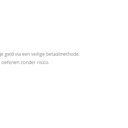
e geld via een veilige betaalmethode.
 oefenen zonder risico.