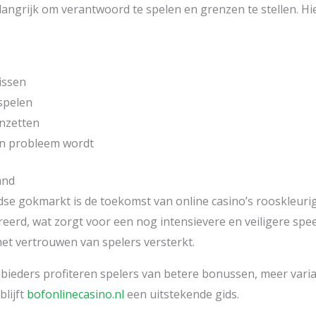
angrijk om verantwoord te spelen en grenzen te stellen. Hie
missen
spelen
inzetten
en probleem wordt
and
se gokmarkt is de toekomst van online casino’s rooskleurig.
eerd, wat zorgt voor een nog intensievere en veiligere spe
et vertrouwen van spelers versterkt.
ieders profiteren spelers van betere bonussen, meer variat
lijft
bofonlinecasino.nl
een uitstekende gids.