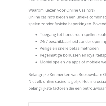
Waarom Kiezen voor Online Casino’s?
Online casino’s bieden een unieke combinat
spelen zonder fysieke beperkingen. Bovendi
Toegang tot honderden spellen zoals 
24/7 beschikbaarheid zonder opening
Veilige en snelle betaalmethoden
Regelmatige bonussen en loyaliteit
Mobiel spelen via apps of mobiele we
Belangrijke Kenmerken van Betrouwbare On
Niet elk online casino is gelijk. Het is cruci
belangrijkste factoren die een betrouwbaar