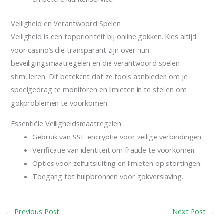
Veiligheid en Verantwoord Spelen
Veiligheid is een topprioriteit bij online gokken. Kies altijd
voor casino’s die transparant zijn over hun
beveiligingsmaatregelen en die verantwoord spelen
stimuleren. Dit betekent dat ze tools aanbieden om je
speelgedrag te monitoren en limieten in te stellen om
gokproblemen te voorkomen.
Essentiële Veiligheidsmaatregelen
Gebruik van SSL-encryptie voor veilige verbindingen.
Verificatie van identiteit om fraude te voorkomen.
Opties voor zelfuitsluiting en limieten op stortingen.
Toegang tot hulpbronnen voor gokverslaving.
←
Previous Post
Next Post
→