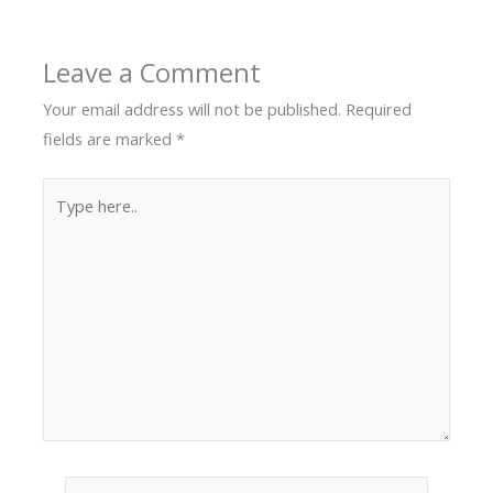
Leave a Comment
Your email address will not be published.
Required
fields are marked
*
Type
here..
Name*