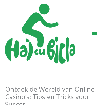
Skip
Main
to
Men
content
Ontdek de Wereld van Online
Casino’s: Tips en Tricks voor
Succes