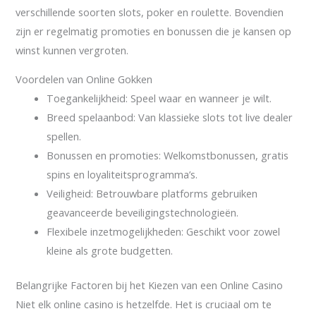
verschillende soorten slots, poker en roulette. Bovendien
zijn er regelmatig promoties en bonussen die je kansen op
winst kunnen vergroten.
Voordelen van Online Gokken
Toegankelijkheid: Speel waar en wanneer je wilt.
Breed spelaanbod: Van klassieke slots tot live dealer
spellen.
Bonussen en promoties: Welkomstbonussen, gratis
spins en loyaliteitsprogramma’s.
Veiligheid: Betrouwbare platforms gebruiken
geavanceerde beveiligingstechnologieën.
Flexibele inzetmogelijkheden: Geschikt voor zowel
kleine als grote budgetten.
Belangrijke Factoren bij het Kiezen van een Online Casino
Niet elk online casino is hetzelfde. Het is cruciaal om te