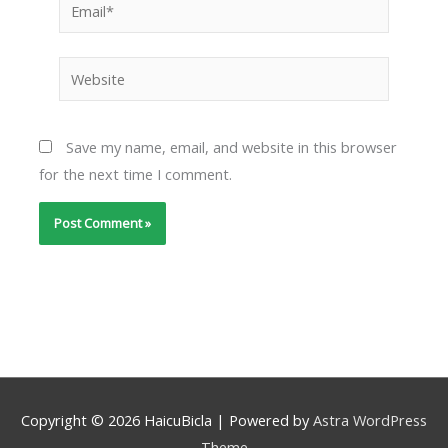
Email*
Website
Save my name, email, and website in this browser
for the next time I comment.
Copyright © 2026
HaicuBicla
| Powered by
Astra WordPress
Theme