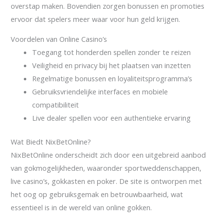
overstap maken. Bovendien zorgen bonussen en promoties
ervoor dat spelers meer waar voor hun geld krijgen.
Voordelen van Online Casino’s
Toegang tot honderden spellen zonder te reizen
Veiligheid en privacy bij het plaatsen van inzetten
Regelmatige bonussen en loyaliteitsprogramma’s
Gebruiksvriendelijke interfaces en mobiele
compatibiliteit
Live dealer spellen voor een authentieke ervaring
Wat Biedt NixBetOnline?
NixBetOnline onderscheidt zich door een uitgebreid aanbod
van gokmogelijkheden, waaronder sportweddenschappen,
live casino’s, gokkasten en poker. De site is ontworpen met
het oog op gebruiksgemak en betrouwbaarheid, wat
essentieel is in de wereld van online gokken.