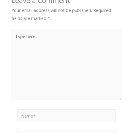
Leave a Comment
Your email address will not be published.
Required
fields are marked
*
Type
here..
Name*