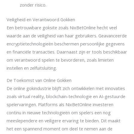
zonder risico.
Veiligheid en Verantwoord Gokken
Een betrouwbare goksite zoals NixBetOnline hecht veel
waarde aan de veiligheid van haar gebruikers. Geavanceerde
encryptietechnologieën beschermen persoonlijke gegevens
en financiële transacties. Daarnaast zijn er tools beschikbaar
om verantwoord spelen te bevorderen, zoals limieten
instellen en zelfuitsluiting.
De Toekomst van Online Gokken
De online gokindustrie blijft zich ontwikkelen met innovaties
zoals virtual reality, blockchain-technologie en AI-gestuurde
spelervaringen. Platforms als NixBetOnline investeren
continu in nieuwe technologieën om spelers een nog
meeslependere en veiligere ervaring te bieden. Dit maakt
het een spannend moment om deel te nemen aan de