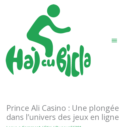
Skip
Main
to
Men
content
Prince Ali Casino : Une plongée
dans l’univers des jeux en ligne