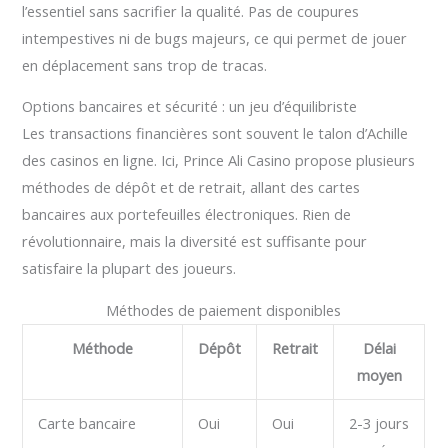
l’essentiel sans sacrifier la qualité. Pas de coupures
intempestives ni de bugs majeurs, ce qui permet de jouer
en déplacement sans trop de tracas.
Options bancaires et sécurité : un jeu d’équilibriste
Les transactions financières sont souvent le talon d’Achille
des casinos en ligne. Ici, Prince Ali Casino propose plusieurs
méthodes de dépôt et de retrait, allant des cartes
bancaires aux portefeuilles électroniques. Rien de
révolutionnaire, mais la diversité est suffisante pour
satisfaire la plupart des joueurs.
Méthodes de paiement disponibles
Méthode
Dépôt
Retrait
Délai
moyen
Carte bancaire
Oui
Oui
2-3 jours