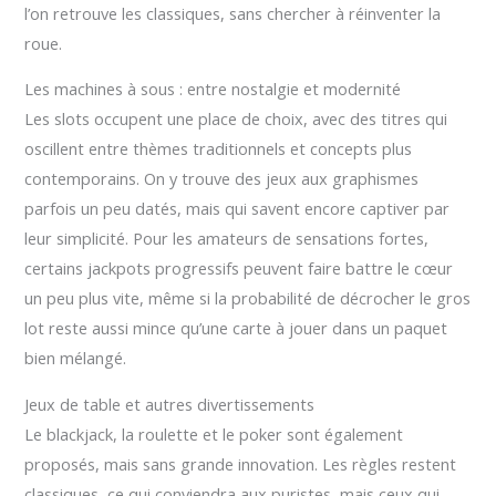
l’on retrouve les classiques, sans chercher à réinventer la
roue.
Les machines à sous : entre nostalgie et modernité
Les slots occupent une place de choix, avec des titres qui
oscillent entre thèmes traditionnels et concepts plus
contemporains. On y trouve des jeux aux graphismes
parfois un peu datés, mais qui savent encore captiver par
leur simplicité. Pour les amateurs de sensations fortes,
certains jackpots progressifs peuvent faire battre le cœur
un peu plus vite, même si la probabilité de décrocher le gros
lot reste aussi mince qu’une carte à jouer dans un paquet
bien mélangé.
Jeux de table et autres divertissements
Le blackjack, la roulette et le poker sont également
proposés, mais sans grande innovation. Les règles restent
classiques, ce qui conviendra aux puristes, mais ceux qui