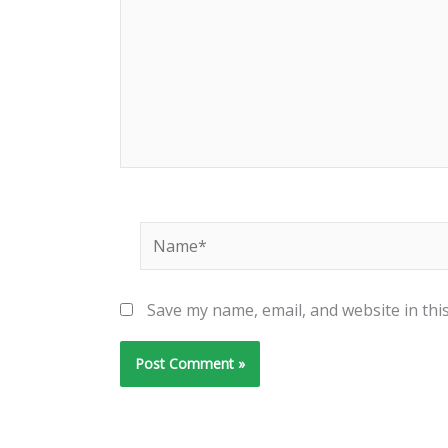
Name*
Save my name, email, and website in thi