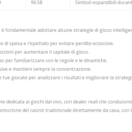
O
96.58
Simboli espandibili durant
 fondamentale adottare alcune strategie di gioco intelligenti
ite di spesa e rispettalo per evitare perdite eccessive.
zioni per aumentare il capitale di gioco.
o per familiarizzare con le regole e le dinamiche.
lsive e mantieni sempre la concentrazione.
e tue giocate per analizzare i risultati e migliorare la strategi
 dedicata ai giochi dal vivo, con dealer reali che conducono p
’emozione del casinò tradizionale direttamente da casa, con 