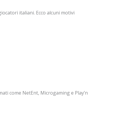
ocatori italiani. Ecco alcuni motivi
nomati come NetEnt, Microgaming e Play’n