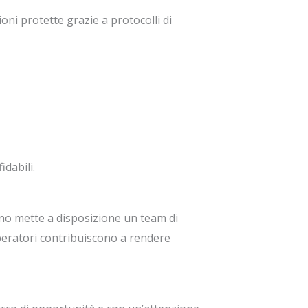
ni protette grazie a protocolli di
idabili.
sino mette a disposizione un team di
 operatori contribuiscono a rendere