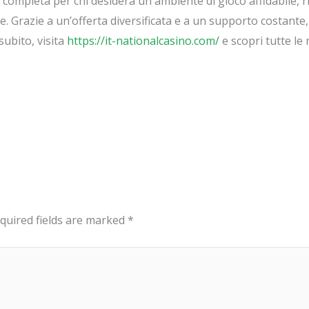
ompleta per chi desidera un ambiente di gioco affidabile, r
e. Grazie a un’offerta diversificata e a un supporto costante, 
subito, visita
https://it-nationalcasino.com/
e scopri tutte le 
quired fields are marked
*