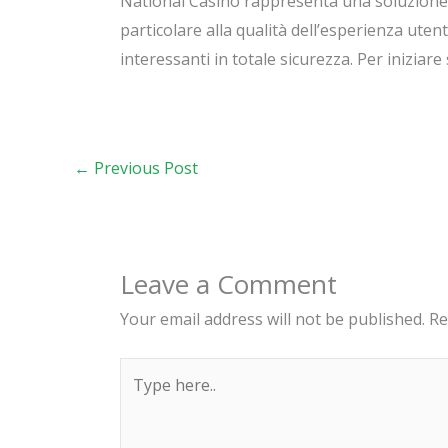
National Casino rappresenta una soluzione c
particolare alla qualità dell’esperienza utent
interessanti in totale sicurezza. Per iniziare 
←
Previous Post
Leave a Comment
Your email address will not be published.
Re
Type
here..