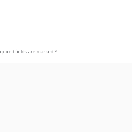
quired fields are marked
*