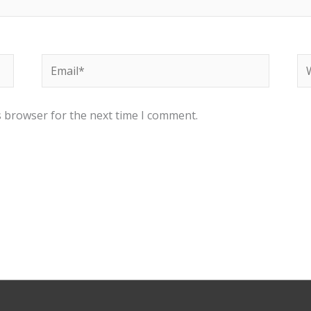
Email*
We
s browser for the next time I comment.