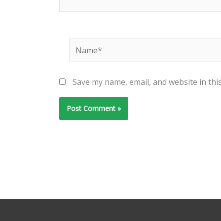
Name*
Save my name, email, and website in thi