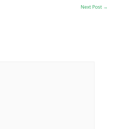
Next Post
→