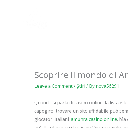
Skip
to
content
Scoprire il mondo di A
Leave a Comment
/
Știri
/ By
nova56291
Quando si parla di casinò online, la lista 
capogiro, trovare un sito affidabile può sem
giocatori italiani:
amunra casino online
. Ma 
un’altra illusione da casinò? Scopriamolo insi