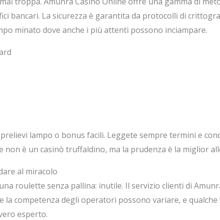
 è mai troppa. Amunra Casino Online offre una gamma di me
ifici bancari. La sicurezza è garantita da protocolli di crittog
ampo minato dove anche i più attenti possono inciampare.
Card
prelievi lampo o bonus facili. Leggete sempre termini e condi
 non è un casinò truffaldino, ma la prudenza è la miglior all
idare al miracolo
oulette senza pallina: inutile. Il servizio clienti di Amunra
 e la competenza degli operatori possono variare, e qualche 
vero esperto.