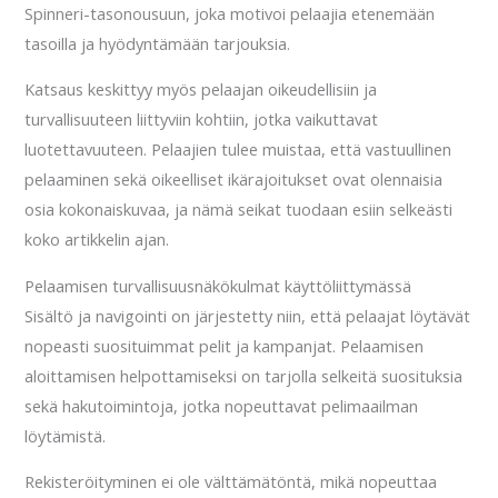
Spinneri-tasonousuun, joka motivoi pelaajia etenemään
tasoilla ja hyödyntämään tarjouksia.
Katsaus keskittyy myös pelaajan oikeudellisiin ja
turvallisuuteen liittyviin kohtiin, jotka vaikuttavat
luotettavuuteen. Pelaajien tulee muistaa, että vastuullinen
pelaaminen sekä oikeelliset ikärajoitukset ovat olennaisia
osia kokonaiskuvaa, ja nämä seikat tuodaan esiin selkeästi
koko artikkelin ajan.
Pelaamisen turvallisuusnäkökulmat käyttöliittymässä
Sisältö ja navigointi on järjestetty niin, että pelaajat löytävät
nopeasti suosituimmat pelit ja kampanjat. Pelaamisen
aloittamisen helpottamiseksi on tarjolla selkeitä suosituksia
sekä hakutoimintoja, jotka nopeuttavat pelimaailman
löytämistä.
Rekisteröityminen ei ole välttämätöntä, mikä nopeuttaa