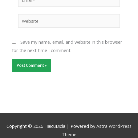
Website
Save my name, email, and website in this browser
for the next time I comment.
Copyright © 2026
HaicuBicla
| Powered by
Astra WordPress
Theme