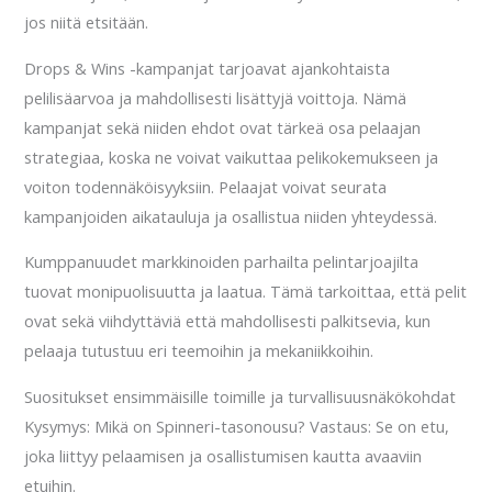
jos niitä etsitään.
Drops & Wins -kampanjat tarjoavat ajankohtaista
pelilisäarvoa ja mahdollisesti lisättyjä voittoja. Nämä
kampanjat sekä niiden ehdot ovat tärkeä osa pelaajan
strategiaa, koska ne voivat vaikuttaa pelikokemukseen ja
voiton todennäköisyyksiin. Pelaajat voivat seurata
kampanjoiden aikatauluja ja osallistua niiden yhteydessä.
Kumppanuudet markkinoiden parhailta pelintarjoajilta
tuovat monipuolisuutta ja laatua. Tämä tarkoittaa, että pelit
ovat sekä viihdyttäviä että mahdollisesti palkitsevia, kun
pelaaja tutustuu eri teemoihin ja mekaniikkoihin.
Suositukset ensimmäisille toimille ja turvallisuusnäkökohdat
Kysymys: Mikä on Spinneri-tasonousu? Vastaus: Se on etu,
joka liittyy pelaamisen ja osallistumisen kautta avaaviin
etuihin.