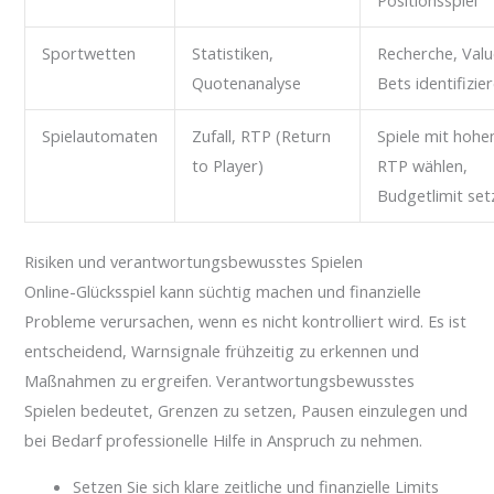
Positionsspiel
Sportwetten
Statistiken,
Recherche, Valu
Quotenanalyse
Bets identifizie
Spielautomaten
Zufall, RTP (Return
Spiele mit hoh
to Player)
RTP wählen,
Budgetlimit set
Risiken und verantwortungsbewusstes Spielen
Online-Glücksspiel kann süchtig machen und finanzielle
Probleme verursachen, wenn es nicht kontrolliert wird. Es ist
entscheidend, Warnsignale frühzeitig zu erkennen und
Maßnahmen zu ergreifen. Verantwortungsbewusstes
Spielen bedeutet, Grenzen zu setzen, Pausen einzulegen und
bei Bedarf professionelle Hilfe in Anspruch zu nehmen.
Setzen Sie sich klare zeitliche und finanzielle Limits