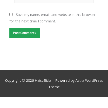
Save my name, email, and website in this browser
for the next time I comment.
Copyright © 2026
HaicuBicla
| Powered by
Astra WordPress
Theme