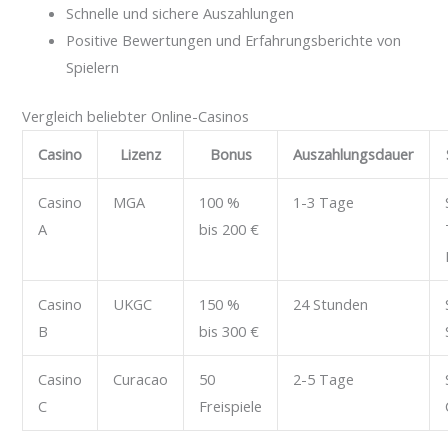
Schnelle und sichere Auszahlungen
Positive Bewertungen und Erfahrungsberichte von
Spielern
Vergleich beliebter Online-Casinos
Casino
Lizenz
Bonus
Auszahlungsdauer
Casino
MGA
100 %
1-3 Tage
A
bis 200 €
Casino
UKGC
150 %
24 Stunden
B
bis 300 €
Casino
Curacao
50
2-5 Tage
C
Freispiele