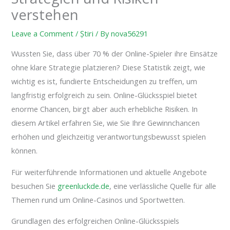
verstehen
Leave a Comment
/
Știri
/ By
nova56291
Wussten Sie, dass über 70 % der Online-Spieler ihre Einsätze
ohne klare Strategie platzieren? Diese Statistik zeigt, wie
wichtig es ist, fundierte Entscheidungen zu treffen, um
langfristig erfolgreich zu sein. Online-Glücksspiel bietet
enorme Chancen, birgt aber auch erhebliche Risiken. In
diesem Artikel erfahren Sie, wie Sie Ihre Gewinnchancen
erhöhen und gleichzeitig verantwortungsbewusst spielen
können.
Für weiterführende Informationen und aktuelle Angebote
besuchen Sie
greenluckde.de
, eine verlässliche Quelle für alle
Themen rund um Online-Casinos und Sportwetten.
Grundlagen des erfolgreichen Online-Glücksspiels