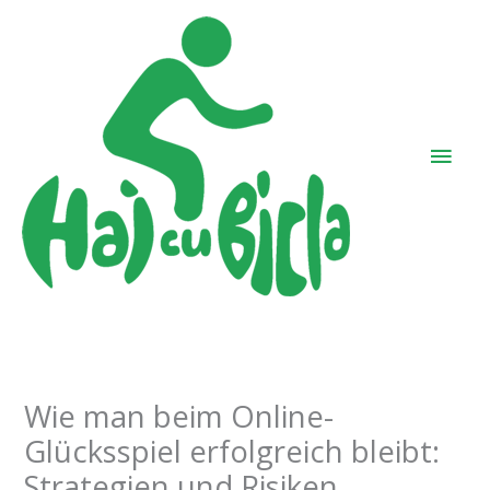
Skip
Main
to
Men
content
Wie man beim Online-
Glücksspiel erfolgreich bleibt:
Strategien und Risiken