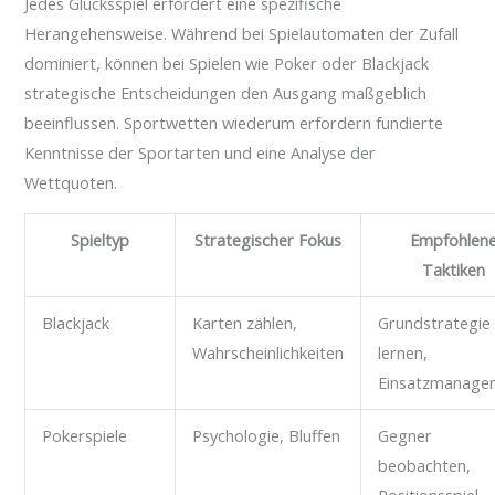
Jedes Glücksspiel erfordert eine spezifische
Herangehensweise. Während bei Spielautomaten der Zufall
dominiert, können bei Spielen wie Poker oder Blackjack
strategische Entscheidungen den Ausgang maßgeblich
beeinflussen. Sportwetten wiederum erfordern fundierte
Kenntnisse der Sportarten und eine Analyse der
Wettquoten.
Spieltyp
Strategischer Fokus
Empfohlen
Taktiken
Blackjack
Karten zählen,
Grundstrategie
Wahrscheinlichkeiten
lernen,
Einsatzmanage
Pokerspiele
Psychologie, Bluffen
Gegner
beobachten,