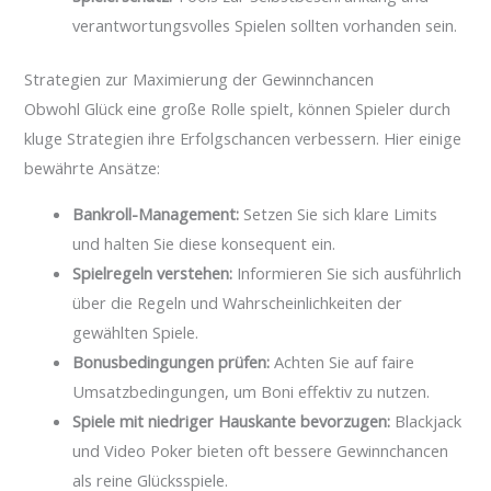
verantwortungsvolles Spielen sollten vorhanden sein.
Strategien zur Maximierung der Gewinnchancen
Obwohl Glück eine große Rolle spielt, können Spieler durch
kluge Strategien ihre Erfolgschancen verbessern. Hier einige
bewährte Ansätze:
Bankroll-Management:
Setzen Sie sich klare Limits
und halten Sie diese konsequent ein.
Spielregeln verstehen:
Informieren Sie sich ausführlich
über die Regeln und Wahrscheinlichkeiten der
gewählten Spiele.
Bonusbedingungen prüfen:
Achten Sie auf faire
Umsatzbedingungen, um Boni effektiv zu nutzen.
Spiele mit niedriger Hauskante bevorzugen:
Blackjack
und Video Poker bieten oft bessere Gewinnchancen
als reine Glücksspiele.