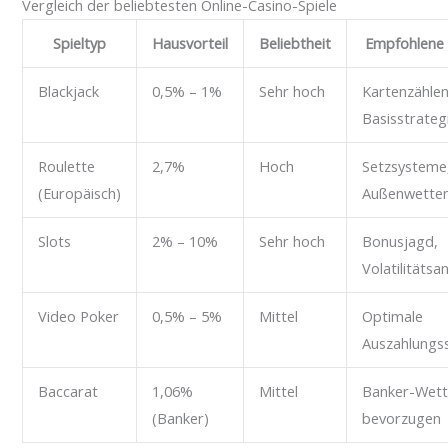
Vergleich der beliebtesten Online-Casino-Spiele
Spieltyp
Hausvorteil
Beliebtheit
Empfohlene 
Blackjack
0,5% – 1%
Sehr hoch
Kartenzählen
Basisstrateg
Roulette
2,7%
Hoch
Setzsysteme
(Europäisch)
Außenwette
Slots
2% – 10%
Sehr hoch
Bonusjagd,
Volatilitätsa
Video Poker
0,5% – 5%
Mittel
Optimale
Auszahlungs
Baccarat
1,06%
Mittel
Banker-Wet
(Banker)
bevorzugen