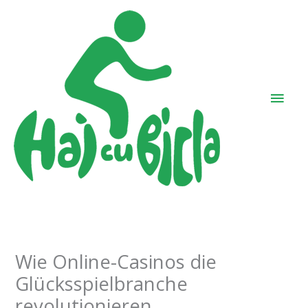
Skip
Main
to
Men
content
Wie Online-Casinos die
Glücksspielbranche
revolutionieren