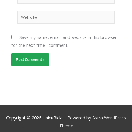
Website
Save my name, email, and website in this browser
for the next time I comment.
Copyright © 2026
HaicuBicla
| Powered by
Astra WordPress
Theme