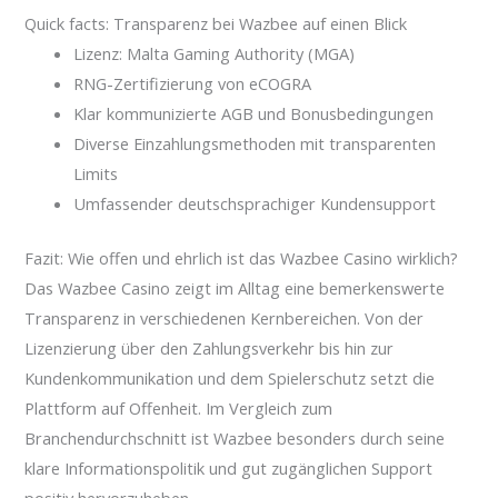
Quick facts: Transparenz bei Wazbee auf einen Blick
Lizenz: Malta Gaming Authority (MGA)
RNG-Zertifizierung von eCOGRA
Klar kommunizierte AGB und Bonusbedingungen
Diverse Einzahlungsmethoden mit transparenten
Limits
Umfassender deutschsprachiger Kundensupport
Fazit: Wie offen und ehrlich ist das Wazbee Casino wirklich?
Das Wazbee Casino zeigt im Alltag eine bemerkenswerte
Transparenz in verschiedenen Kernbereichen. Von der
Lizenzierung über den Zahlungsverkehr bis hin zur
Kundenkommunikation und dem Spielerschutz setzt die
Plattform auf Offenheit. Im Vergleich zum
Branchendurchschnitt ist Wazbee besonders durch seine
klare Informationspolitik und gut zugänglichen Support