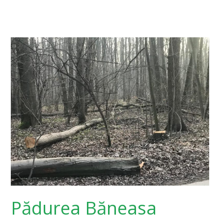
Pădurea
Băneasa
dispare
sub
ochii
unui
primar
fără
viziune
Pădurea Băneasa