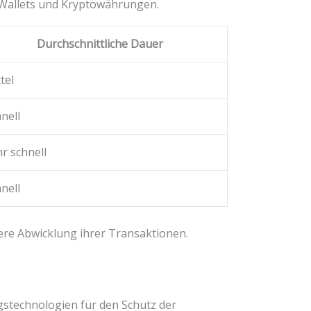
-Wallets und Kryptowährungen.
Durchschnittliche Dauer
tel
nell
r schnell
nell
here Abwicklung ihrer Transaktionen.
ngstechnologien für den Schutz der