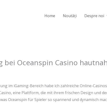
Home
Noutăți
Despre noi
bei Oceanspin Casino hautnah
ung im iGaming-Bereich habe ich zahlreiche Online-Casinos
Casino, eine Plattform, die mit ihrem frischen Design und de
as, was Oceanspin für Spieler so spannend und dynamisch mac