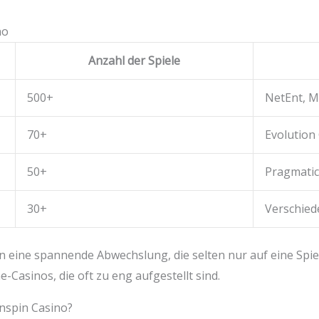
no
Anzahl der Spiele
500+
NetEnt, 
70+
Evolution
50+
Pragmatic
30+
Verschied
 eine spannende Abwechslung, die selten nur auf eine Spielka
Casinos, die oft zu eng aufgestellt sind.
nspin Casino?