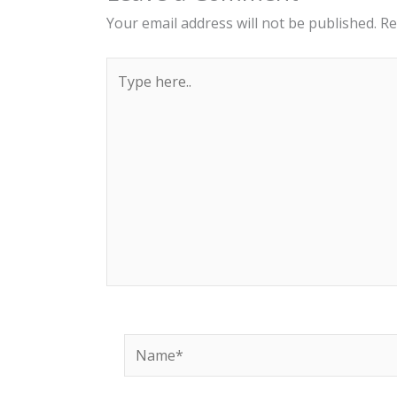
Your email address will not be published.
Re
Type
here..
Name*