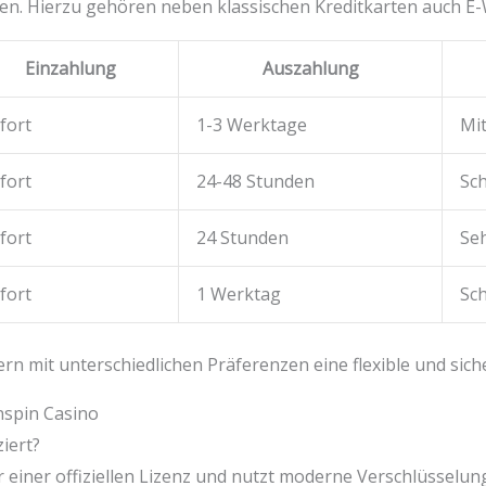
n. Hierzu gehören neben klassischen Kreditkarten auch E
Einzahlung
Auszahlung
fort
1-3 Werktage
Mit
fort
24-48 Stunden
Sch
fort
24 Stunden
Seh
fort
1 Werktag
Sch
lern mit unterschiedlichen Präferenzen eine flexible und sic
nspin Casino
ziert?
er einer offiziellen Lizenz und nutzt moderne Verschlüsselu