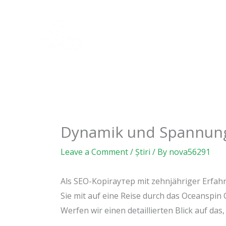
Skip
to
content
Dynamik und Spannung 
Leave a Comment
/
Știri
/ By
nova56291
Als SEO-Kopiraутер mit zehnjähriger Erfahr
Sie mit auf eine Reise durch das Oceanspin 
Werfen wir einen detaillierten Blick auf d