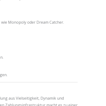
s wie Monopoly oder Dream Catcher.
n.
egen.
ung aus Vielseitigkeit, Dynamik und
en Zahlungsinfrastruktur macht es zu einer