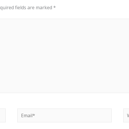
quired fields are marked
*
Email*
We