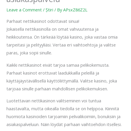
Leave a Comment
/
Știri
/ By
APsxZ86Z2L
Parhaat nettikasinot odottavat sinua!
Jokaisella nettikasinolla on omat vahvuutensa ja
heikkoutensa. On tärkeää löytää kasino, joka vastaa omia
tarpeitasi ja pelityyliäsi. Vertaa eri vaihtoehtoja ja valitse
paras, joka sopii sinulle.
Kaikki nettikasinot eivät tarjoa samaa pelikokemusta.
Parhaat kasinot erottuvat laadukkailla peleillä ja
käyttäjäystävällisellä käyttöliittymällä. Valitse kasino, joka
tarjoaa sinulle parhaan mahdollisen pelikokemuksen.
Luotettavan nettikasinon valitseminen voi tuntua
haastavalta, mutta oikealla tiedolla se on helppoa. Kiinnitä
huomiota kasinoiden tarjoamiin pelivalikoimiin, bonuksiin ja
asiakaspalveluun. Näin löydät parhaan vaihtoehdon itsellesi.