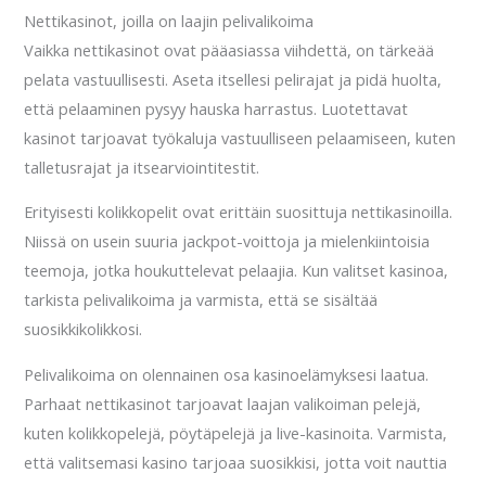
Nettikasinot, joilla on laajin pelivalikoima
Vaikka nettikasinot ovat pääasiassa viihdettä, on tärkeää
pelata vastuullisesti. Aseta itsellesi pelirajat ja pidä huolta,
että pelaaminen pysyy hauska harrastus. Luotettavat
kasinot tarjoavat työkaluja vastuulliseen pelaamiseen, kuten
talletusrajat ja itsearviointitestit.
Erityisesti kolikkopelit ovat erittäin suosittuja nettikasinoilla.
Niissä on usein suuria jackpot-voittoja ja mielenkiintoisia
teemoja, jotka houkuttelevat pelaajia. Kun valitset kasinoa,
tarkista pelivalikoima ja varmista, että se sisältää
suosikkikolikkosi.
Pelivalikoima on olennainen osa kasinoelämyksesi laatua.
Parhaat nettikasinot tarjoavat laajan valikoiman pelejä,
kuten kolikkopelejä, pöytäpelejä ja live-kasinoita. Varmista,
että valitsemasi kasino tarjoaa suosikkisi, jotta voit nauttia