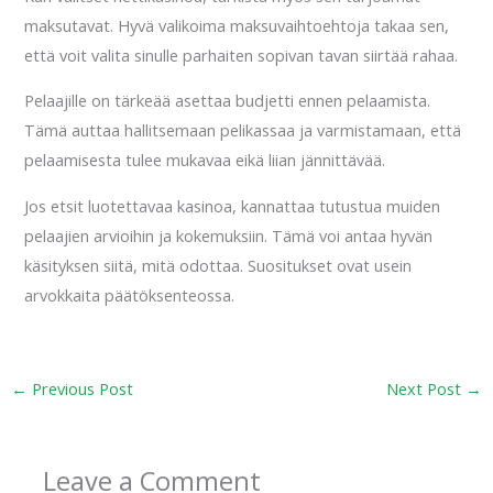
maksutavat. Hyvä valikoima maksuvaihtoehtoja takaa sen,
että voit valita sinulle parhaiten sopivan tavan siirtää rahaa.
Pelaajille on tärkeää asettaa budjetti ennen pelaamista.
Tämä auttaa hallitsemaan pelikassaa ja varmistamaan, että
pelaamisesta tulee mukavaa eikä liian jännittävää.
Jos etsit luotettavaa kasinoa, kannattaa tutustua muiden
pelaajien arvioihin ja kokemuksiin. Tämä voi antaa hyvän
käsityksen siitä, mitä odottaa. Suositukset ovat usein
arvokkaita päätöksenteossa.
←
Previous Post
Next Post
→
Leave a Comment