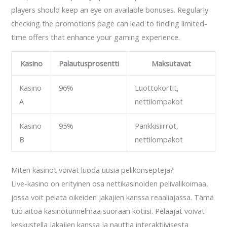
players should keep an eye on available bonuses. Regularly
checking the promotions page can lead to finding limited-
time offers that enhance your gaming experience.
Kasino
Palautusprosentti
Maksutavat
Kasino
96%
Luottokortit,
A
nettilompakot
Kasino
95%
Pankkisiirrot,
B
nettilompakot
Miten kasinot voivat luoda uusia pelikonsepteja?
Live-kasino on erityinen osa nettikasinoiden pelivalikoimaa,
jossa voit pelata oikeiden jakajien kanssa reaaliajassa. Tämä
tuo aitoa kasinotunnelmaa suoraan kotiisi. Pelaajat voivat
keskustella jakajien kanssa ja nauttia interaktiivisesta