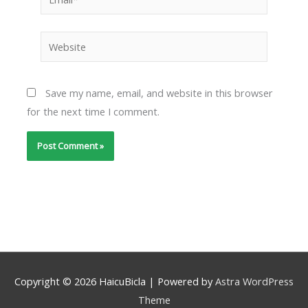
Website
Save my name, email, and website in this browser
for the next time I comment.
Copyright © 2026
HaicuBicla
| Powered by
Astra WordPress
Theme