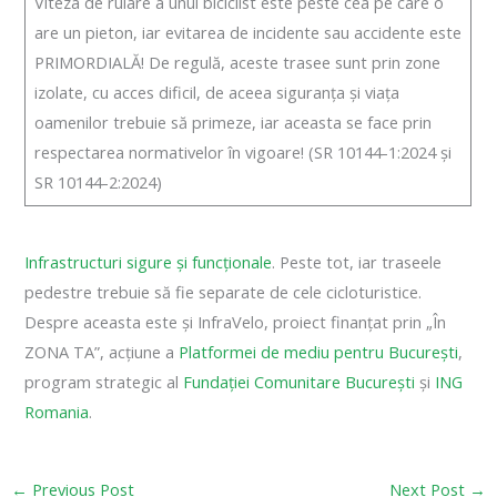
Viteza de rulare a unui biciclist este peste cea pe care o
are un pieton, iar evitarea de incidente sau accidente este
PRIMORDIALĂ! De regulă, aceste trasee sunt prin zone
izolate, cu acces dificil, de aceea siguranța și viața
oamenilor trebuie să primeze, iar aceasta se face prin
respectarea normativelor în vigoare! (SR 10144-1:2024 și
SR 10144-2:2024)
Infrastructuri sigure și funcționale
. Peste tot, iar traseele
pedestre trebuie să fie separate de cele cicloturistice.
Despre aceasta este și InfraVelo, proiect finanțat prin „În
ZONA TA”, acțiune a
Platformei de mediu pentru București
,
program strategic al
Fundației Comunitare București
și
ING
Romania
.
←
Previous Post
Next Post
→