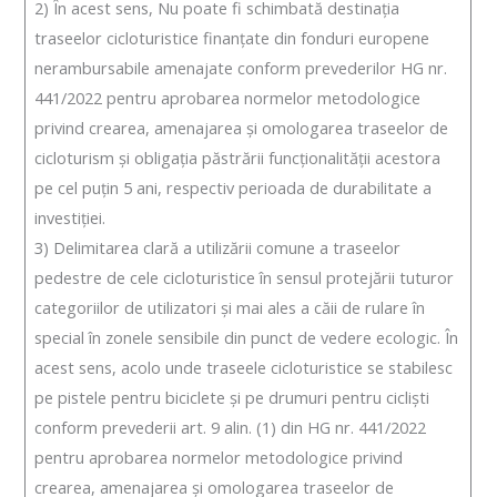
2) În acest sens, Nu poate fi schimbată destinația
traseelor cicloturistice finanțate din fonduri europene
nerambursabile amenajate conform prevederilor HG nr.
441/2022 pentru aprobarea normelor metodologice
privind crearea, amenajarea și omologarea traseelor de
cicloturism și obligația păstrării funcționalității acestora
pe cel puțin 5 ani, respectiv perioada de durabilitate a
investiției.
3) Delimitarea clară a utilizării comune a traseelor
pedestre de cele cicloturistice în sensul protejării tuturor
categoriilor de utilizatori și mai ales a căii de rulare în
special în zonele sensibile din punct de vedere ecologic. În
acest sens, acolo unde traseele cicloturistice se stabilesc
pe pistele pentru biciclete și pe drumuri pentru cicliști
conform prevederii art. 9 alin. (1) din HG nr. 441/2022
pentru aprobarea normelor metodologice privind
crearea, amenajarea și omologarea traseelor de