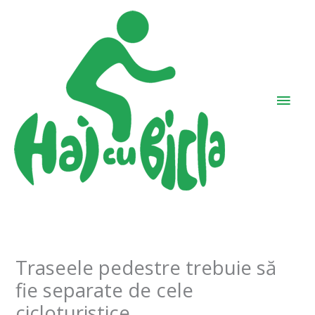
Skip
Main
to
Men
content
Traseele pedestre trebuie să
fie separate de cele
cicloturistice