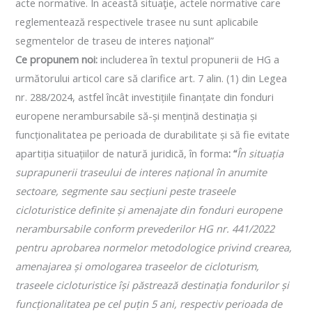
acte normative. În această situaţie, actele normative care
reglementează respectivele trasee nu sunt aplicabile
segmentelor de traseu de interes naţional”
Ce propunem noi:
includerea în textul propunerii de HG a
următorului articol care să clarifice art. 7 alin. (1) din Legea
nr. 288/2024, astfel încât investițiile finanțate din fonduri
europene nerambursabile să-și mențină destinația și
funcționalitatea pe perioada de durabilitate și să fie evitate
apartiția situațiilor de natură juridică, în forma
: “
În situația
suprapunerii traseului de interes național în anumite
sectoare, segmente sau secțiuni peste traseele
cicloturistice definite și amenajate din fonduri europene
nerambursabile conform prevederilor HG nr. 441/2022
pentru aprobarea normelor metodologice privind crearea,
amenajarea și omologarea traseelor de cicloturism,
traseele cicloturistice își păstrează destinația fondurilor și
funcționalitatea pe cel puțin 5 ani, respectiv perioada de