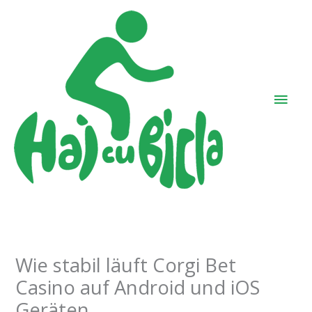
Skip
Main
to
Men
content
Wie stabil läuft Corgi Bet
Casino auf Android und iOS
Geräten