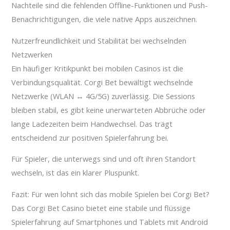
Nachteile sind die fehlenden Offline-Funktionen und Push-
Benachrichtigungen, die viele native Apps auszeichnen.
Nutzerfreundlichkeit und Stabilität bei wechselnden
Netzwerken
Ein häufiger Kritikpunkt bei mobilen Casinos ist die
Verbindungsqualität. Corgi Bet bewältigt wechselnde
Netzwerke (WLAN ↔ 4G/5G) zuverlässig. Die Sessions
bleiben stabil, es gibt keine unerwarteten Abbrüche oder
lange Ladezeiten beim Handwechsel. Das trägt
entscheidend zur positiven Spielerfahrung bei.
Für Spieler, die unterwegs sind und oft ihren Standort
wechseln, ist das ein klarer Pluspunkt.
Fazit: Für wen lohnt sich das mobile Spielen bei Corgi Bet?
Das Corgi Bet Casino bietet eine stabile und flüssige
Spielerfahrung auf Smartphones und Tablets mit Android