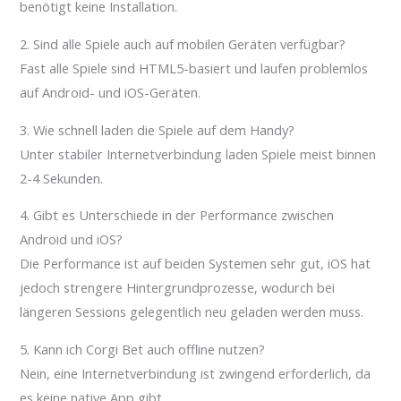
benötigt keine Installation.
2. Sind alle Spiele auch auf mobilen Geräten verfügbar?
Fast alle Spiele sind HTML5-basiert und laufen problemlos
auf Android- und iOS-Geräten.
3. Wie schnell laden die Spiele auf dem Handy?
Unter stabiler Internetverbindung laden Spiele meist binnen
2-4 Sekunden.
4. Gibt es Unterschiede in der Performance zwischen
Android und iOS?
Die Performance ist auf beiden Systemen sehr gut, iOS hat
jedoch strengere Hintergrundprozesse, wodurch bei
längeren Sessions gelegentlich neu geladen werden muss.
5. Kann ich Corgi Bet auch offline nutzen?
Nein, eine Internetverbindung ist zwingend erforderlich, da
es keine native App gibt.