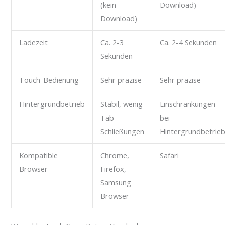
(kein
Download)
Download)
Ladezeit
Ca. 2-3
Ca. 2-4 Sekunden
Sekunden
Touch-Bedienung
Sehr präzise
Sehr präzise
Hintergrundbetrieb
Stabil, wenig
Einschränkungen
Tab-
bei
Schließungen
Hintergrundbetrie
Kompatible
Chrome,
Safari
Browser
Firefox,
Samsung
Browser