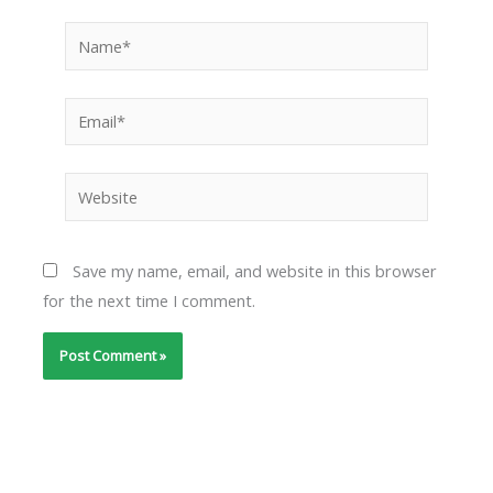
Name*
Email*
Website
Save my name, email, and website in this browser
for the next time I comment.