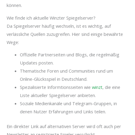
können.
Wie finde ich aktuelle Winzter Spiegelserver?
Da Spiegelserver häufig wechseln, ist es wichtig, auf
verlässliche Quellen zuzugreifen. Hier sind einige bewährte
Wege:
Offizielle Partnerseiten und Blogs, die regelmäßig
Updates posten.
Thematische Foren und Communities rund um
Online-Glücksspiel in Deutschland.
Spezialisierte Informtionsseiten wie
winzt
, die eine
Liste aktueller Spiegelserver anbieten.
Soziale Medienkanäle und Telegram-Gruppen, in
denen Nutzer Erfahrungen und Links teilen.
Ein direkter Link auf alternativen Server wird oft auch per
Newsletter an registrierte Spieler verschickt.