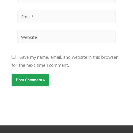
Email*
Website
Save my name, email, and website in this browser
for the next time I comment.