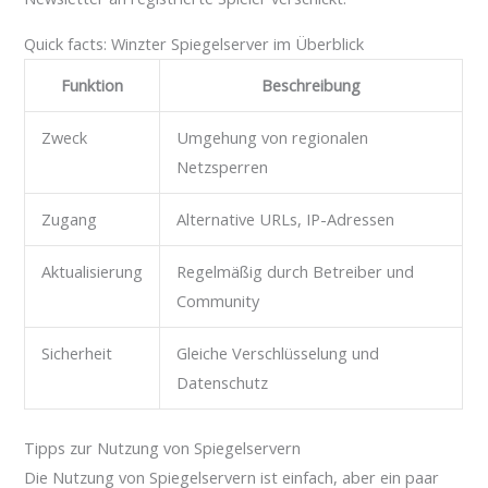
Quick facts: Winzter Spiegelserver im Überblick
Funktion
Beschreibung
Zweck
Umgehung von regionalen
Netzsperren
Zugang
Alternative URLs, IP-Adressen
Aktualisierung
Regelmäßig durch Betreiber und
Community
Sicherheit
Gleiche Verschlüsselung und
Datenschutz
Tipps zur Nutzung von Spiegelservern
Die Nutzung von Spiegelservern ist einfach, aber ein paar