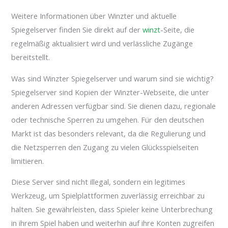
Weitere Informationen über Winzter und aktuelle
Spiegelserver finden Sie direkt auf der
winzt
-Seite, die
regelmäßig aktualisiert wird und verlässliche Zugänge
bereitstellt.
Was sind Winzter Spiegelserver und warum sind sie wichtig?
Spiegelserver sind Kopien der Winzter-Webseite, die unter
anderen Adressen verfügbar sind. Sie dienen dazu, regionale
oder technische Sperren zu umgehen. Für den deutschen
Markt ist das besonders relevant, da die Regulierung und
die Netzsperren den Zugang zu vielen Glücksspielseiten
limitieren.
Diese Server sind nicht illegal, sondern ein legitimes
Werkzeug, um Spielplattformen zuverlässig erreichbar zu
halten. Sie gewährleisten, dass Spieler keine Unterbrechung
in ihrem Spiel haben und weiterhin auf ihre Konten zugreifen