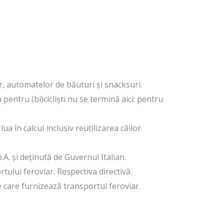
r, automatelor de băuturi și snacksuri.
entru (bi)cicliști nu se termină aici: pentru
a în calcul inclusiv reutilizarea căilor
p.A. și deținută de Guvernul Italian.
tului feroviar. Respectiva directivă
le care furnizează transportul feroviar.