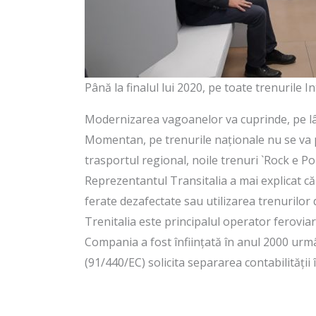
Până la finalul lui 2020, pe toate trenurile I
Modernizarea vagoanelor va cuprinde, pe lâng
Momentan, pe trenurile naționale nu se va plă
trasportul regional, noile trenuri `Rock e Po
Reprezentantul Transitalia a mai explicat că d
ferate dezafectate sau utilizarea trenurilor
Trenitalia este principalul operator feroviar 
Compania a fost înființată în anul 2000 urmâ
(91/440/EC) solicita separarea contabilității 