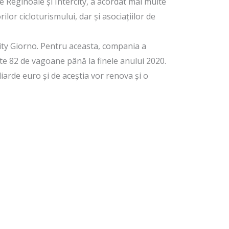
e Reginoale și Intercity, a acordat mai multe
ilor cicloturismului, dar și asociațiilor de
rcity Giorno. Pentru aceasta, compania a
icate 82 de vagoane până la finele anului 2020.
iarde euro și de aceștia vor renova și o