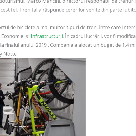
icloturismul. Marco Mancini, directorul responabil de trenuril
cest fel, Trenitalia răspunde cererilor venite din parte iubitor
tul de biciclete a mai multor tipuri de tren, între care Inte
l Economiei și
Infrastructurii
. În cadrul lucrării, vor fi modif
la finalul anului 2019 . Compania a alocat un buget de 1,4 mil
ty Notte.