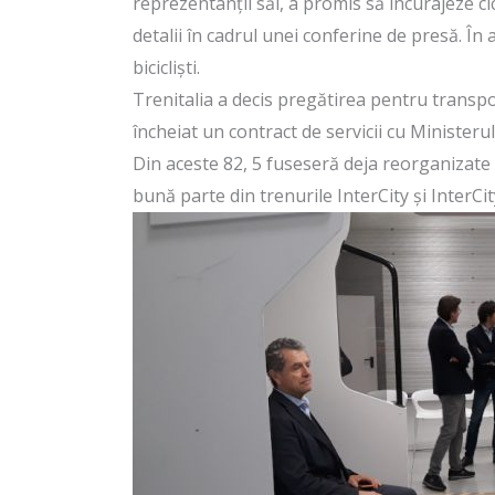
reprezentanții săi, a promis să încurajeze c
detalii în cadrul unei conferine de presă. În a
bicicliști.
Trenitalia a decis pregătirea pentru transpor
încheiat un contract de servicii cu Ministeru
Din aceste 82, 5 fuseseră deja reorganizate 
bună parte din trenurile InterCity și InterCi