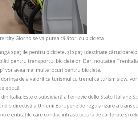
ntercity Giorno se va putea călători cu bicicleta
ă spațiile pentru biciclete, și spații destinate cărucioarelo
ti pentru transportul bicicletelor. Dar, noutatea Trenitalia p
p` vor avea mai multe locuri pentru biciclete.
orința de a valorifica turismul cu trenul ca turism slow, vor lu
 de epocă.
din Italia. Este o subsidiară a Ferrovie dello Stato Italiane S.
nd o directivă a Uniunii Europene de regularizare a transpor
între entitățile care conduc infrastructura de căi ferate și ce