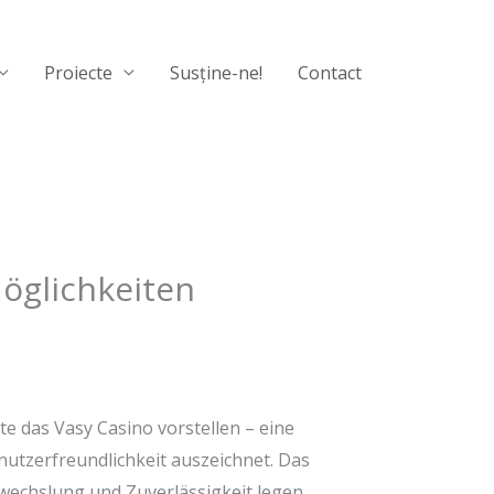
Proiecte
Susține-ne!
Contact
 Möglichkeiten
e das Vasy Casino vorstellen – eine
nutzerfreundlichkeit auszeichnet. Das
bwechslung und Zuverlässigkeit legen.