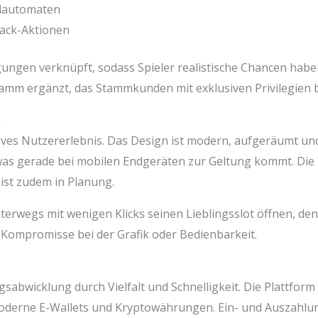
elautomaten
ack-Aktionen
ungen verknüpft, sodass Spieler realistische Chancen habe
ramm ergänzt, das Stammkunden mit exklusiven Privilegien 
n
tives Nutzererlebnis. Das Design ist modern, aufgeräumt und
was gerade bei mobilen Endgeräten zur Geltung kommt. Die 
ist zudem in Planung.
unterwegs mit wenigen Klicks seinen Lieblingsslot öffnen, de
 Kompromisse bei der Grafik oder Bedienbarkeit.
abwicklung durch Vielfalt und Schnelligkeit. Die Plattform 
oderne E-Wallets und Kryptowährungen. Ein- und Auszahlu