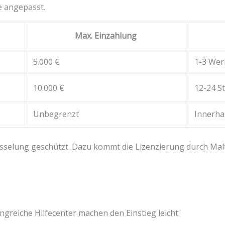
se angepasst.
Max. Einzahlung
5.000 €
1-3 Wer
10.000 €
12-24 S
Unbegrenzt
Innerha
üsselung geschützt. Dazu kommt die Lizenzierung durch Mal
angreiche Hilfecenter machen den Einstieg leicht.