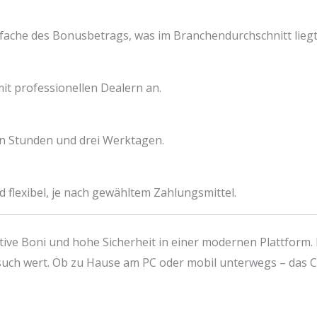
ache des Bonusbetrags, was im Branchendurchschnitt liegt
mit professionellen Dealern an.
n Stunden und drei Werktagen.
 flexibel, je nach gewähltem Zahlungsmittel.
aktive Boni und hohe Sicherheit in einer modernen Plattform.
esuch wert. Ob zu Hause am PC oder mobil unterwegs – das Ca