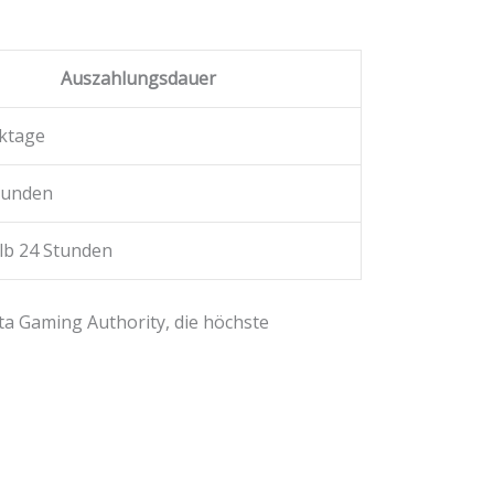
Auszahlungsdauer
ktage
tunden
lb 24 Stunden
ta Gaming Authority, die höchste