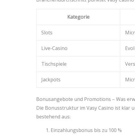
Kategorie
Slots
Mic
Live-Casino
Evol
Tischspiele
Ver
Jackpots
Mic
Bonusangebote und Promotions – Was erwa
Die Bonusstruktur im Vasy Casino ist klar u
bestehend aus:
Einzahlungsbonus bis zu 100 %