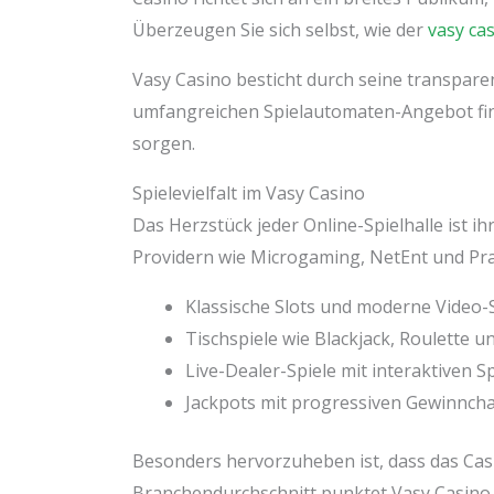
Überzeugen Sie sich selbst, wie der
vasy ca
Vasy Casino besticht durch seine transpare
umfangreichen Spielautomaten-Angebot find
sorgen.
Spielevielfalt im Vasy Casino
Das Herzstück jeder Online-Spielhalle ist i
Providern wie Microgaming, NetEnt und Prag
Klassische Slots und moderne Video-S
Tischspiele wie Blackjack, Roulette 
Live-Dealer-Spiele mit interaktiven S
Jackpots mit progressiven Gewinnch
Besonders hervorzuheben ist, dass das Cas
Branchendurchschnitt punktet Vasy Casino 