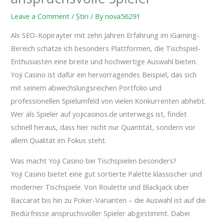
Leave a Comment
/
Știri
/ By
nova56291
Als SEO-Kopira­y­ter mit zehn Jahren Erfahrung im iGaming-
Bereich schätze ich besonders Plattformen, die Tischspiel-
Enthusiasten eine breite und hochwertige Auswahl bieten.
Yoji Casino ist dafür ein hervorragendes Beispiel, das sich
mit seinem abwechslungsreichen Portfolio und
professionellen Spielumfeld von vielen Konkurrenten abhebt.
Wer als Spieler auf yojicasinos.de unterwegs ist, findet
schnell heraus, dass hier nicht nur Quantität, sondern vor
allem Qualität im Fokus steht.
Was macht Yoji Casino bei Tischspielen besonders?
Yoji Casino bietet eine gut sortierte Palette klassischer und
moderner Tischspiele. Von Roulette und Blackjack über
Baccarat bis hin zu Poker-Varianten – die Auswahl ist auf die
Bedürfnisse anspruchsvoller Spieler abgestimmt. Dabei