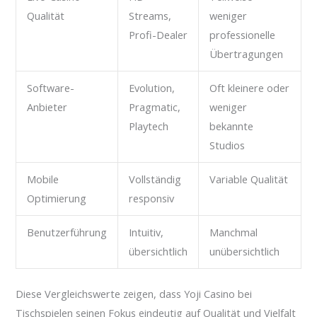
Qualität
Streams,
weniger
Profi-Dealer
professionelle
Übertragungen
Software-
Evolution,
Oft kleinere oder
Anbieter
Pragmatic,
weniger
Playtech
bekannte
Studios
Mobile
Vollständig
Variable Qualität
Optimierung
responsiv
Benutzerführung
Intuitiv,
Manchmal
übersichtlich
unübersichtlich
Diese Vergleichswerte zeigen, dass Yoji Casino bei
Tischspielen seinen Fokus eindeutig auf Qualität und Vielfalt