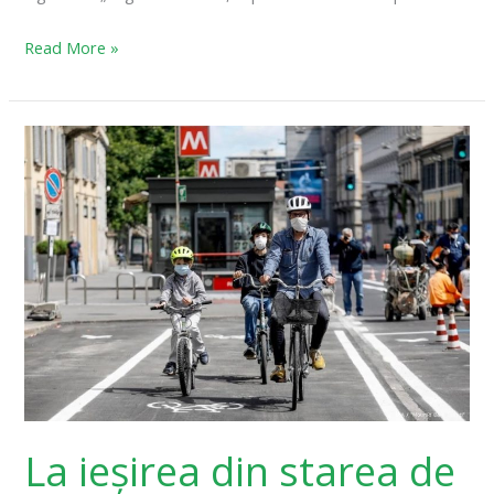
Read More »
La
ieșirea
din
starea
de
urgență,
statele
lumii
pariază
pe
bicicletă
La ieșirea din starea de
și