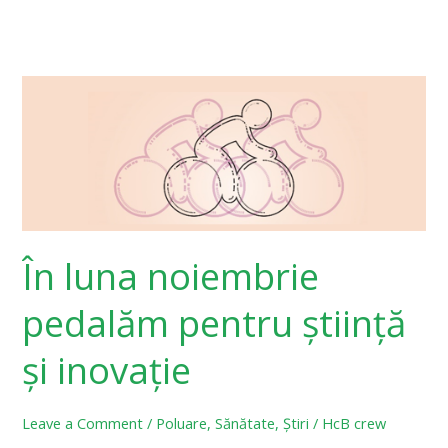
În
luna
noiembrie
pedalăm
pentru
știință
și
În luna noiembrie
inovație
pedalăm pentru știință
și inovație
Leave a Comment
/
Poluare
,
Sănătate
,
Știri
/
HcB crew