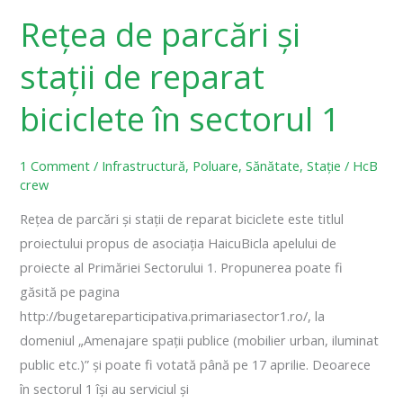
Rețea de parcări și
stații de reparat
biciclete în sectorul 1
1 Comment
/
Infrastructură
,
Poluare
,
Sănătate
,
Stație
/
HcB
crew
Rețea de parcări și stații de reparat biciclete este titlul
proiectului propus de asociația HaicuBicla apelului de
proiecte al Primăriei Sectorului 1. Propunerea poate fi
găsită pe pagina
http://bugetareparticipativa.primariasector1.ro/, la
domeniul „Amenajare spații publice (mobilier urban, iluminat
public etc.)” și poate fi votată până pe 17 aprilie. Deoarece
în sectorul 1 își au serviciul și