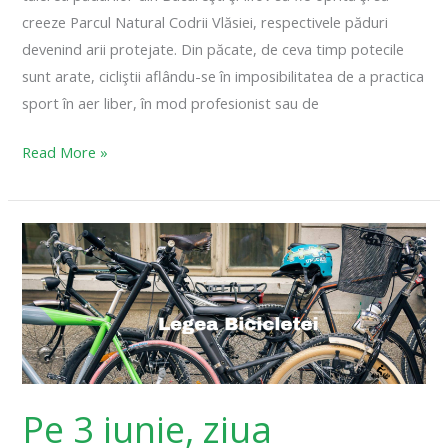
creeze Parcul Natural Codrii Vlăsiei, respectivele păduri
devenind arii protejate. Din păcate, de ceva timp potecile
sunt arate, cicliştii aflându-se în imposibilitatea de a practica
sport în aer liber, în mod profesionist sau de
Read More »
Pe
3
iunie,
ziua
internațională
a
bicicletei,
Pe 3 iunie, ziua
Legea