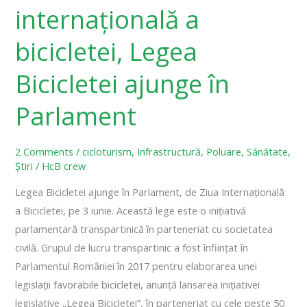
Bicicletei
internațională a
ajunge
în
bicicletei, Legea
Parlament
Bicicletei ajunge în
Parlament
2 Comments
/
cicloturism
,
Infrastructură
,
Poluare
,
Sănătate
,
Știri
/
HcB crew
Legea Bicicletei ajunge în Parlament, de Ziua Internațională
a Bicicletei, pe 3 iunie. Această lege este o inițiativă
parlamentară transpartinică în parteneriat cu societatea
civilă. Grupul de lucru transpartinic a fost înființat în
Parlamentul României în 2017 pentru elaborarea unei
legislații favorabile bicicletei, anunță lansarea inițiativei
legislative „Legea Bicicletei”, în parteneriat cu cele peste 50