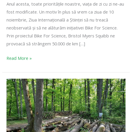
Anul acesta, toate prioritățile noastre, viața de zi cu zi ne-au
fost modificate. Un motiv în plus să vrem ca ziua de 10
noiembrie, Ziua Internațională a Științei să nu treacă
neobservată și să ne alăturăm inițiativei Bike For Science.
Prin proiectul Bike For Science, Bristol Myers Squibb ne
provoacă să strângem 50.000 de km […]
Read More »
Tăierea
pădurilor
din
Bucureşti
şi
Ilfov
trebuie