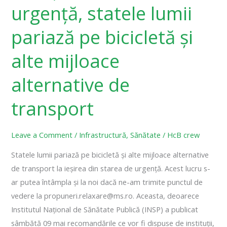
alte
urgență, statele lumii
mijloace
alternative
pariază pe bicicletă și
de
alte mijloace
transport
alternative de
transport
Leave a Comment
/
Infrastructură
,
Sănătate
/
HcB crew
Statele lumii pariază pe bicicletă și alte mijloace alternative
de transport la ieșirea din starea de urgență. Acest lucru s-
ar putea întâmpla și la noi dacă ne-am trimite punctul de
vedere la propuneri.relaxare@ms.ro. Aceasta, deoarece
Institutul Național de Sănătate Publică (INSP) a publicat
sâmbătă 09 mai recomandările ce vor fi dispuse de instituții,