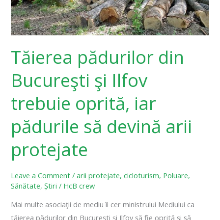
oprită,
iar
pădurile
Tăierea pădurilor din
să
devină
Bucureşti şi Ilfov
arii
protejate
trebuie oprită, iar
pădurile să devină arii
protejate
Leave a Comment
/
arii protejate
,
cicloturism
,
Poluare
,
Sănătate
,
Știri
/
HcB crew
Mai multe asociaţii de mediu îi cer ministrului Mediului ca
tăierea pădurilor din Bucureşti şi Ilfov să fie oprită şi să